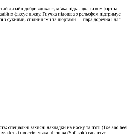
ритий дизайн добре «дихає», м’яка підкладка та комфортна
адійно фіксує ніжку. Гнучка підошва з рельєфом підтримує
я з сукнями, спідницями та шортами — пара доречна і для
: спеціальні захисні накладки на носку та п'яті (Toe and heel
чкість і простір: м'яка підошва (Soft sole) гарантує