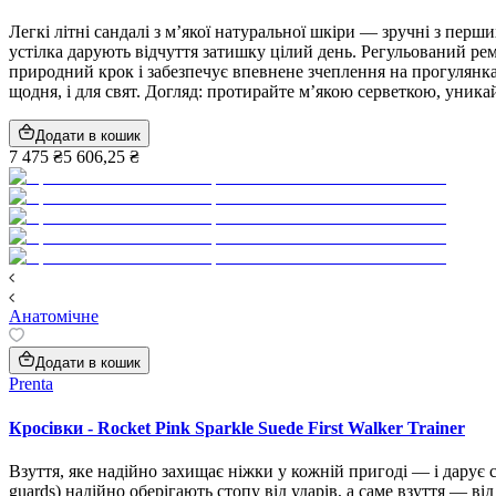
Легкі літні сандалі з м’якої натуральної шкіри — зручні з пер
устілка дарують відчуття затишку цілий день. Регульований ре
природний крок і забезпечує впевнене зчеплення на прогулянк
щодня, і для свят. Догляд: протирайте м’якою серветкою, уник
Додати в кошик
7 475 ₴
5 606,25 ₴
Анатомічне
Додати в кошик
Prenta
Кросівки - Rocket Pink Sparkle Suede First Walker Trainer
Взуття, яке надійно захищає ніжки у кожній пригоді — і дарує с
guards) надійно оберігають стопу від ударів, а саме взуття — ві