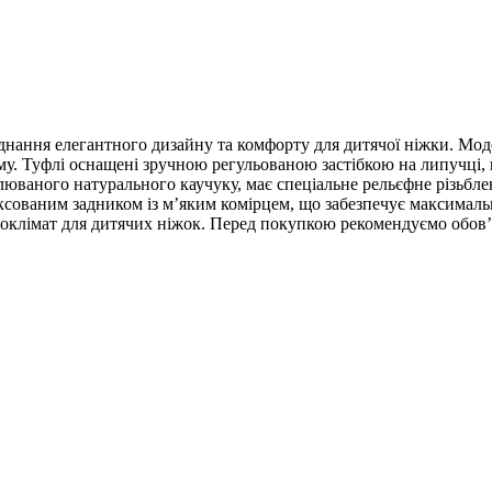
нання елегантного дизайну та комфорту для дитячої ніжки. Моде
у. Туфлі оснащені зручною регульованою застібкою на липучці, щ
влюваного натурального каучуку, має спеціальне рельєфне різьбл
іксованим задником із м’яким комірцем, що забезпечує максималь
роклімат для дитячих ніжок. Перед покупкою рекомендуємо обов’