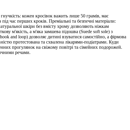
гнучкість: кожен кросівок важить лише 50 грамів, має
ід час перших кроків. Преміальні та безпечні матеріали:
 натуральної шкіри без вмісту хрому дозволяють ніжкам
ву м'якість, а м'яка замшева підошва (Suede soft sole) з
hook and loop) дозволяє дитині взуватися самостійно, а фірмова
вністю протестована та схвалена лікарями-подіатрами. Куди
денних прогулянок на свіжому повітрі та сімейних подорожей.
сичними речами.