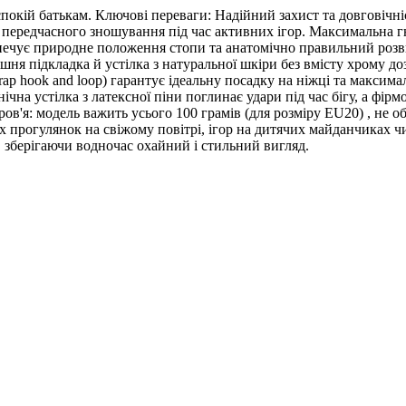
покій батькам. Ключові переваги: Надійний захист та довговічність
д передчасного зношування під час активних ігор. Максимальна гну
печує природне положення стопи та анатомічно правильний розви
рішня підкладка й устілка з натуральної шкіри без вмісту хрому 
strap hook and loop) гарантує ідеальну посадку на ніжці та максим
нічна устілка з латексної піни поглинає удари під час бігу, а фі
ров'я: модель важить усього 100 грамів (для розміру EU20) , не 
 прогулянок на свіжому повітрі, ігор на дитячих майданчиках чи
, зберігаючи водночас охайний і стильний вигляд.