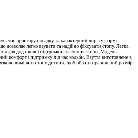
ль має простору посадку та характерний виріз у формі
о дозволяє легко взувати та надійно фіксувати стопу. Легка,
ення для додаткової підтримки склепіння стопи. Модель
ний комфорт і підтримку під час ходьби. Взуття виготовлене в
язково виміряти стопу дитини, щоб обрати правильний розмір.