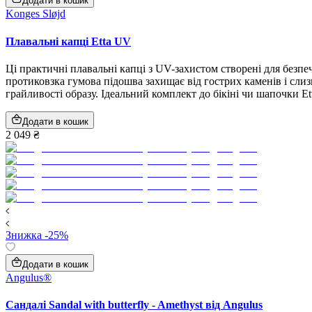
Додати в кошик
Konges Sløjd
Плавальні капці Etta UV
Ці практичні плавальні капці з UV-захистом створені для безпе
протиковзка гумова підошва захищає від гострих каменів і сли
грайливості образу. Ідеальний комплект до бікіні чи шапочки Et
Додати в кошик
2 049 ₴
Знижка -25%
Додати в кошик
Angulus®
Сандалі Sandal with butterfly - Amethyst від Angulus