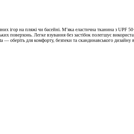
чних ігор на пляжі чи басейні. М’яка еластична тканина з UPF 5
зьких поверхонь. Легке взування без застібок полегшує викорис
ta — оберіть для комфорту, безпеки та скандинавського дизайну в