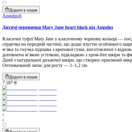
Додати в кошик
Angulus®
Дитячі черевички Mary Jane heart black від Angulus
Класичні туфлі Mary Jane у класичному чорному кольорі — поєд
сердечка на передній частині, що додає взуттю особливого шарм
м’яка та гнучка підошва з крепової гуми, виготовленої з відно
доповнена м’якою устілкою, підкладкою з хром-free шкіри та ф
Данії з натуральної дихаючої шкіри, що створює приємний мік
Оптимальний запас для росту — 1–1,2 см.
Додати в кошик
7 187 ₴