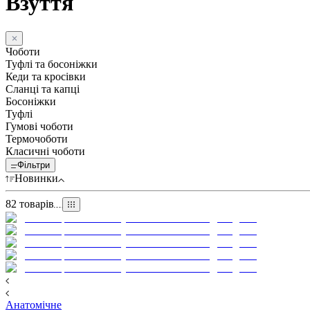
Взуття
Чоботи
Туфлі та босоніжки
Кеди та кросівки
Сланці та капці
Босоніжки
Туфлі
Гумові чоботи
Термочоботи
Класичні чоботи
Фільтри
Новинки
82
товарів
Анатомічне