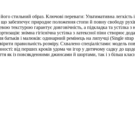
ого стильний образ. Ключові переваги: Ультимативна легкість і 
що забезпечує природне положення стопи й повну свободу рухів п
евою текстурою гарантує довговічність, а підкладка та устілка з
зація: знімна гігієнічна устілка з латексної піни створює додатко
 батьків і малюків: одинарний ремінець на липучці (Single strap 
вірити правильність розміру. Схвалено спеціалістами: модель по
вності: від перших кроків удома чи ігор у дитячому садку до що
ття як із повсякденними джинсами й шортами, так і з більш кла