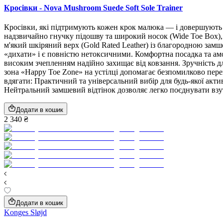
Кросівки - Nova Mushroom Suede Soft Sole Trainer
Кросівки, які підтримують кожен крок малюка — і довершують й
надзвичайно гнучку підошву та широкий носок (Wide Toe Box), 
м'який шкіряний верх (Gold Rated Leather) із благородною замш
«дихати» і є повністю нетоксичними. Комфортна посадка та аморти
високим зчепленням надійно захищає від ковзання. Зручність для
зона «Happy Toe Zone» на устілці допомагає безпомилково пере
вдягати: Практичний та універсальний вибір для будь-якої акти
Нейтральний замшевий відтінок дозволяє легко поєднувати взу
Додати в кошик
2 340 ₴
Додати в кошик
Konges Sløjd