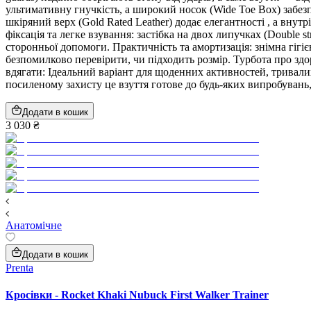
ультимативну гнучкість, а широкий носок (Wide Toe Box) забез
шкіряний верх (Gold Rated Leather) додає елегантності , а внут
фіксація та легке взування: застібка на двох липучках (Double 
сторонньої допомоги. Практичність та амортизація: знімна гігіє
безпомилково перевірити, чи підходить розмір. Турбота про здо
вдягати: Ідеальний варіант для щоденних активностей, тривалих
посиленому захисту це взуття готове до будь-яких випробувань
Додати в кошик
3 030 ₴
Анатомічне
Додати в кошик
Prenta
Кросівки - Rocket Khaki Nubuck First Walker Trainer