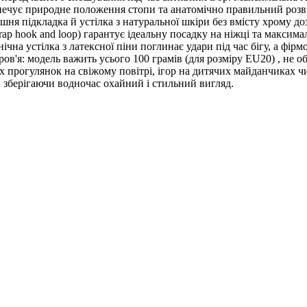
печує природне положення стопи та анатомічно правильний розви
рішня підкладка й устілка з натуральної шкіри без вмісту хрому 
strap hook and loop) гарантує ідеальну посадку на ніжці та максим
нічна устілка з латексної піни поглинає удари під час бігу, а фі
ров'я: модель важить усього 100 грамів (для розміру EU20) , не 
 прогулянок на свіжому повітрі, ігор на дитячих майданчиках чи
, зберігаючи водночас охайний і стильний вигляд.