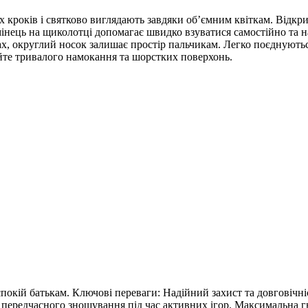
ших кроків і святково виглядають завдяки об’ємним квіткам. Відк
мінець на щиколотці допомагає швидко взуватися самостійно та н
ах, округлий носок залишає простір пальчикам. Легко поєднуютьс
айте тривалого намокання та шорстких поверхонь.
покій батькам. Ключові переваги: Надійний захист та довговічність
д передчасного зношування під час активних ігор. Максимальна гну