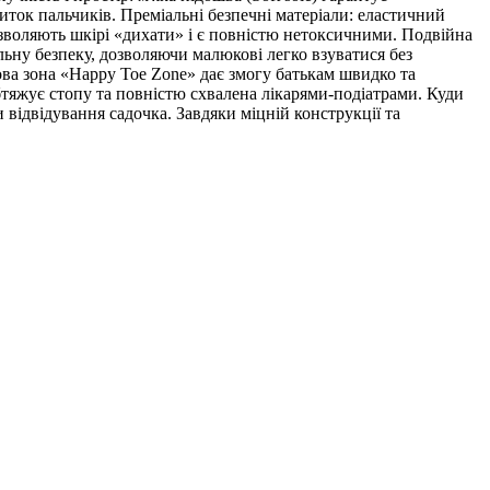
ток пальчиків. Преміальні безпечні матеріали: еластичний
дозволяють шкірі «дихати» і є повністю нетоксичними. Подвійна
альну безпеку, дозволяючи малюкові легко взуватися без
рмова зона «Happy Toe Zone» дає змогу батькам швидко та
обтяжує стопу та повністю схвалена лікарями-подіатрами. Куди
 відвідування садочка. Завдяки міцній конструкції та