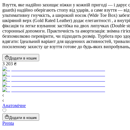
Взуття, яке надійно захищає ніжки у кожній пригоді — і дарує с
guards) надійно оберігають стопу від ударів, а саме взуття — ві
ультимативну гнучкість, а широкий носок (Wide Toe Box) забез
шкіряний верх (Gold Rated Leather) додає елегантності , а внут
фіксація та легке взування: застібка на двох липучках (Double 
сторонньої допомоги. Практичність та амортизація: знімна гігіє
безпомилково перевірити, чи підходить розмір. Турбота про здо
вдягати: Ідеальний варіант для щоденних активностей, тривалих
посиленому захисту це взуття готове до будь-яких випробувань
Додати в кошик
3 203 ₴
Анатомічне
Додати в кошик
Prenta