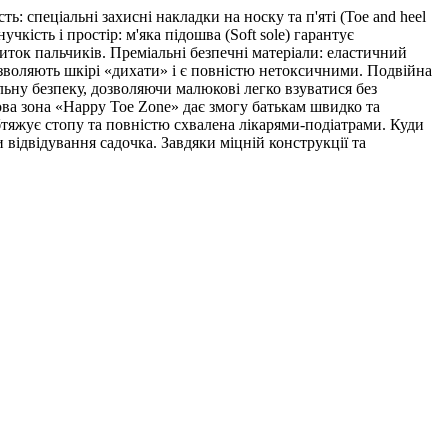
: спеціальні захисні накладки на носку та п'яті (Toe and heel
чкість і простір: м'яка підошва (Soft sole) гарантує
ток пальчиків. Преміальні безпечні матеріали: еластичний
дозволяють шкірі «дихати» і є повністю нетоксичними. Подвійна
альну безпеку, дозволяючи малюкові легко взуватися без
рмова зона «Happy Toe Zone» дає змогу батькам швидко та
обтяжує стопу та повністю схвалена лікарями-подіатрами. Куди
 відвідування садочка. Завдяки міцній конструкції та