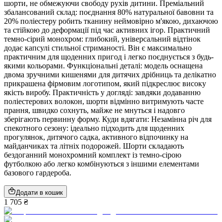
шорти, не обмежуючи свободу рухів дитини. Преміальний
збалансований склад: поєднання 80% натуральної бавовни та
20% поліестеру робить тканину неймовірно м'якою, дихаючою
та стійкою до деформації під час активних ігор. Практичний
темно-сірий монохром: глибокий, універсальний відтінок
додає капсулі стильної стриманості. Він є максимально
практичним для щоденних пригод і легко поєднується з будь-
якими кольорами. Функціональні деталі: модель оснащена
двома зручними кишенями для дитячих дрібниць та делікатно
прикрашена фірмовим логотипом, який підкреслює високу
якість виробу. Практичність у догляді: завдяки додаванню
поліестерових волокон, шорти відмінно витримують часте
прання, швидко сохнуть, майже не мнуться і надовго
зберігають первинну форму. Куди вдягати: Незамінна річ для
спекотного сезону: ідеально підходить для щоденних
прогулянок, дитячого садка, активного відпочинку на
майданчиках та літніх подорожей. Шорти складають
бездоганний монохромний комплект із темно-сірою
футболкою або легко комбінуються з іншими елементами
базового гардероба.
Додати в кошик
1 705 ₴