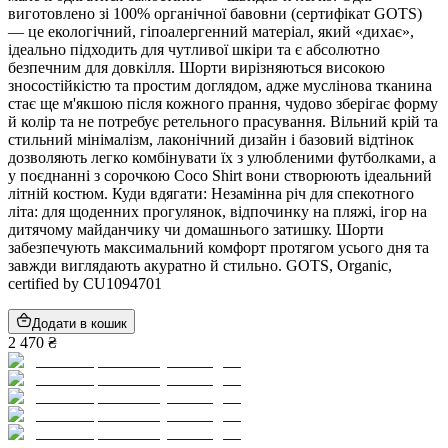
виготовлено зі 100% органічної бавовни (сертифікат GOTS)
— це екологічний, гіпоалергенний матеріал, який «дихає»,
ідеально підходить для чутливої шкіри та є абсолютно
безпечним для довкілля. Шорти вирізняються високою
зносостійкістю та простим доглядом, адже муслінова тканина
стає ще м'якшою після кожного прання, чудово зберігає форму
й колір та не потребує ретельного прасування. Вільний крій та
стильний мінімалізм, лаконічний дизайн і базовий відтінок
дозволяють легко комбінувати їх з улюбленими футболками, а
у поєднанні з сорочкою Coco Shirt вони створюють ідеальний
літній костюм. Куди вдягати: Незамінна річ для спекотного
літа: для щоденних прогулянок, відпочинку на пляжі, ігор на
дитячому майданчику чи домашнього затишку. Шорти
забезпечують максимальний комфорт протягом усього дня та
завжди виглядають акуратно й стильно. GOTS, Organic,
certified by CU1094701
Додати в кошик
2 470 ₴