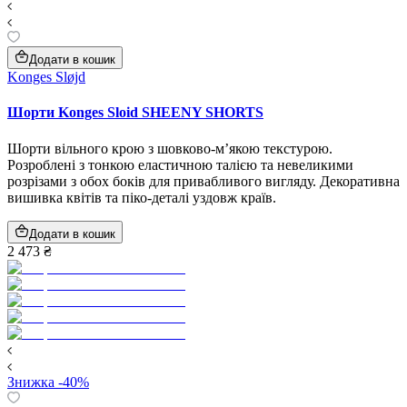
Додати в кошик
Konges Sløjd
Шорти Konges Sloid SHEENY SHORTS
Шорти вільного крою з шовково-м’якою текстурою.
Розроблені з тонкою еластичною талією та невеликими
розрізами з обох боків для привабливого вигляду. Декоративна
вишивка квітів та піко-деталі уздовж країв.
Додати в кошик
2 473 ₴
Знижка -40%