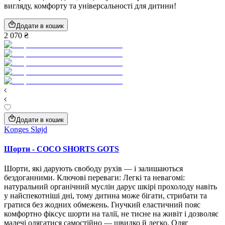
вигляду, комфорту та універсальності для дитини!
Додати в кошик
2 070 ₴
Додати в кошик
Konges Sløjd
Шорти - COCO SHORTS GOTS
Шорти, які дарують свободу рухів — і залишаються
бездоганними. Ключові переваги: Легкі та невагомі:
натуральний органічний муслін дарує шкірі прохолоду навіть
у найспекотніші дні, тому дитина може бігати, стрибати та
гратися без жодних обмежень. Гнучкий еластичний пояс
комфортно фіксує шорти на талії, не тисне на живіт і дозволяє
малечі одягатися самостійно — швидко й легко. Одяг