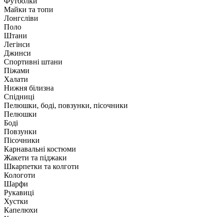
Футболки
Майки та топи
Лонгсліви
Поло
Штани
Легінси
Джинси
Спортивні штани
Піжами
Халати
Нижня білизна
Спідниці
Пелюшки, боді, повзунки, пісочники
Пелюшки
Боді
Повзунки
Пісочники
Карнавальні костюми
Жакети та піджаки
Шкарпетки та колготи
Кологоти
Шарфи
Рукавиці
Хустки
Капелюхи