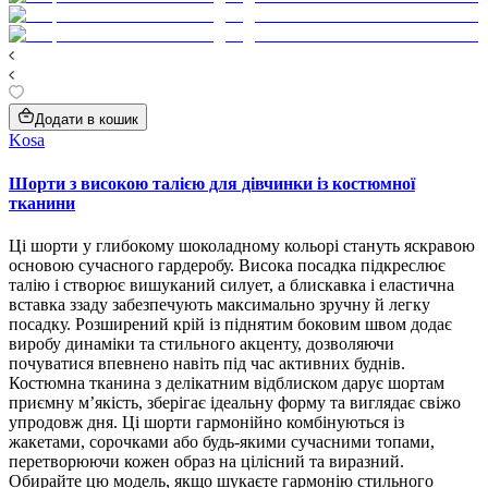
Додати в кошик
Kosa
Шорти з високою талією для дівчинки із костюмної
тканини
Ці шорти у глибокому шоколадному кольорі стануть яскравою
основою сучасного гардеробу. Висока посадка підкреслює
талію і створює вишуканий силует, а блискавка і еластична
вставка ззаду забезпечують максимально зручну й легку
посадку. Розширений крій із піднятим боковим швом додає
виробу динаміки та стильного акценту, дозволяючи
почуватися впевнено навіть під час активних буднів.
Костюмна тканина з делікатним відблиском дарує шортам
приємну м’якість, зберігає ідеальну форму та виглядає свіжо
упродовж дня. Ці шорти гармонійно комбінуються із
жакетами, сорочками або будь-якими сучасними топами,
перетворюючи кожен образ на цілісний та виразний.
Обирайте цю модель, якщо шукаєте гармонію стильного