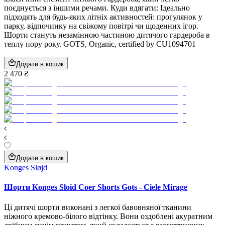
поєднується з іншими речами. Куди вдягати: Ідеально
підходять для будь-яких літніх активностей: прогулянок у
парку, відпочинку на свіжому повітрі чи щоденних ігор.
Шорти стануть незамінною частиною дитячого гардероба в
теплу пору року. GOTS, Organic, certified by CU1094701
Додати в кошик
2 470 ₴
Додати в кошик
Konges Sløjd
Шорти Konges Sloid Coer Shorts Gots - Ciele Mirage
Ці дитячі шорти виконані з легкої бавовняної тканини
ніжного кремово-білого відтінку. Вони оздоблені акуратним