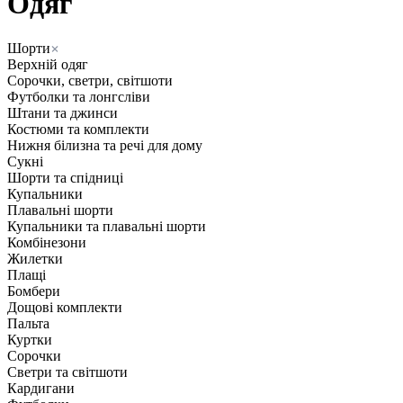
Одяг
Шорти
Верхній одяг
Сорочки, светри, світшоти
Футболки та лонгсліви
Штани та джинси
Костюми та комплекти
Нижня білизна та речі для дому
Сукні
Шорти та спідниці
Купальники
Плавальні шорти
Купальники та плавальні шорти
Комбінезони
Жилетки
Плащі
Бомбери
Дощові комплекти
Пальта
Куртки
Сорочки
Светри та світшоти
Кардигани