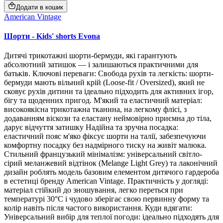
Додати в кошик
American Vintage
Шорти - Kids' shorts Evona
Дитячі трикотажні шорти-бермуди, які гарантують
абсолютний затишок — і залишаються практичними для
батьків. Ключові переваги: Свобода рухів та легкість: шорти-
бермуди мають вільний крій (Loose-fit / Oversized), який не
сковує рухів дитини та ідеально підходить для активних ігор,
бігу та щоденних пригод. М'який та еластичний матеріал:
високоякісна трикотажна тканина, на легкому флісі, з
додаванням віскози та еластану неймовірно приємна до тіла,
дарує відчуття затишку Надійна та зручна посадка:
еластичний пояс м'яко фіксує шорти на талії, забезпечуючи
комфортну посадку без надмірного тиску на живіт малюка.
Стильний французький мінімалізм: універсальний світло-
сірий меланжевий відтінок (Melange Light Grey) та лаконічний
дизайн роблять модель базовим елементом дитячого гардероба
в естетиці бренду American Vintage. Практичність у догляді:
матеріал стійкий до зношування, легко переться при
температурі 30°C і чудово зберігає свою первинну форму та
колір навіть після частого використання. Куди вдягати:
Універсальний вибір для теплої погоди: ідеально підходять для