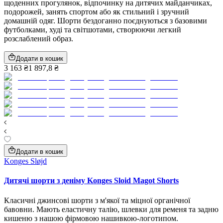
щоденних прогулянок, відпочинку на дитячих майданчиках,
подорожей, занять спортом або як стильний і зручний
домашній одяг. Шорти бездоганно поєднуються з базовими
футболками, худі та світшотами, створюючи легкий
розслаблений образ.
Додати в кошик
3 163 ₴
1 897,8 ₴
Додати в кошик
Konges Sløjd
Дитячі шорти з деніму Konges Sloid Magot Shorts
Класичні джинсові шорти з м'якої та міцної органічної
бавовни. Мають еластичну талію, шлевки для ременя та задню
кишеню з нашою фірмовою нашивкою-логотипом.