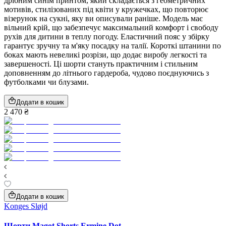
дрібним синім принтом, який складається з геометричних
мотивів, стилізованих під квіти у кружечках, що повторює
візерунок на сукні, яку ви описували раніше. Модель має
вільний крій, що забезпечує максимальний комфорт і свободу
рухів для дитини в теплу погоду. Еластичний пояс у збірку
гарантує зручну та м'яку посадку на талії. Короткі штанини по
боках мають невеликі розрізи, що додає виробу легкості та
завершеності. Ці шорти стануть практичним і стильним
доповненням до літнього гардероба, чудово поєднуючись з
футболками чи блузами.
Додати в кошик
2 470 ₴
Додати в кошик
Konges Sløjd
Шорти Magot Shorts Ermine Dot