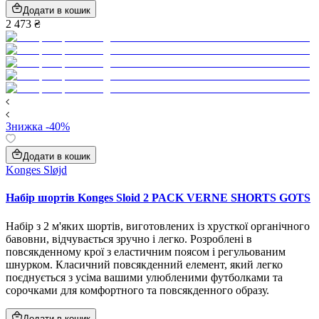
Додати в кошик
2 473 ₴
Знижка -40%
Додати в кошик
Konges Sløjd
Набір шортів Konges Sloid 2 PACK VERNE SHORTS GOTS
Набір з 2 м'яких шортів, виготовлених із хрусткої органічного
бавовни, відчувається зручно і легко. Розроблені в
повсякденному крої з еластичним поясом і регульованим
шнурком. Класичний повсякденний елемент, який легко
поєднується з усіма вашими улюбленими футболками та
сорочками для комфортного та повсякденного образу.
Додати в кошик