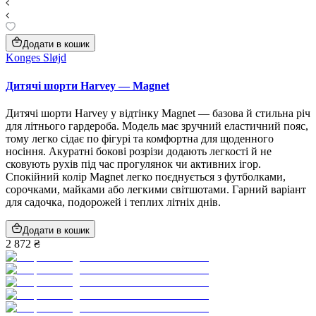
Додати в кошик
Konges Sløjd
Дитячі шорти Harvey — Magnet
Дитячі шорти Harvey у відтінку Magnet — базова й стильна річ
для літнього гардероба. Модель має зручний еластичний пояс,
тому легко сідає по фігурі та комфортна для щоденного
носіння. Акуратні бокові розрізи додають легкості й не
сковують рухів під час прогулянок чи активних ігор.
Спокійний колір Magnet легко поєднується з футболками,
сорочками, майками або легкими світшотами. Гарний варіант
для садочка, подорожей і теплих літніх днів.
Додати в кошик
2 872 ₴