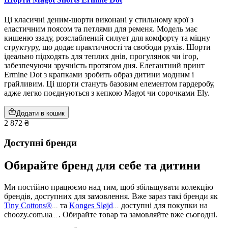
Ці класичні деним-шорти виконані у стильному крої з
еластичним поясом та петлями для ременя. Модель має
кишеню ззаду, розслаблений силует для комфорту та міцну
структуру, що додає практичності та свободи рухів. Шорти
ідеально підходять для теплих днів, прогулянок чи ігор,
забезпечуючи зручність протягом дня. Елегантний принт
Ermine Dot з крапками зробить образ дитини модним і
грайливим. Ці шорти стануть базовим елементом гардеробу,
адже легко поєднуються з кепкою Magot чи сорочками Ely.
Додати в кошик
2 872 ₴
Доступні бренди
Обирайте бренд для себе та дитини
Ми постійно працюємо над тим, щоб збільшувати колекцію
брендів, доступних для замовлення. Вже зараз такі бренди як
Tiny Cottons®
та
Konges Sløjd
доступні для покупки на
choozy.com.ua
.
Обирайте товар та замовляйте вже сьогодні
.