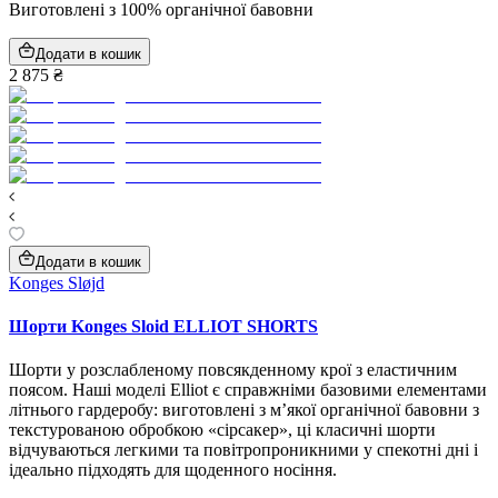
Виготовлені з 100% органічної бавовни
Додати в кошик
2 875 ₴
Додати в кошик
Konges Sløjd
Шорти Konges Sloid ELLIOT SHORTS
Шорти у розслабленому повсякденному крої з еластичним
поясом. Наші моделі Elliot є справжніми базовими елементами
літнього гардеробу: виготовлені з м’якої органічної бавовни з
текстурованою обробкою «сірсакер», ці класичні шорти
відчуваються легкими та повітропроникними у спекотні дні і
ідеально підходять для щоденного носіння.