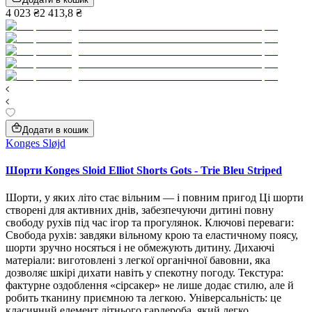
4 023 ₴
2 413,8 ₴
Додати в кошик
Konges Sløjd
Шорти Konges Sloid Elliot Shorts Gots - Trie Bleu Striped
Шорти, у яких літо стає вільним — і повним пригод Ці шорти
створені для активних днів, забезпечуючи дитині повну
свободу рухів під час ігор та прогулянок. Ключові переваги:
Свобода рухів: завдяки вільному крою та еластичному поясу,
шорти зручно носяться і не обмежують дитину. Дихаючі
матеріали: виготовлені з легкої органічної бавовни, яка
дозволяє шкірі дихати навіть у спекотну погоду. Текстура:
фактурне оздоблення «сірсакер» не лише додає стилю, але й
робить тканину приємною та легкою. Універсальність: це
класичний елемент літнього гардероба, який легко