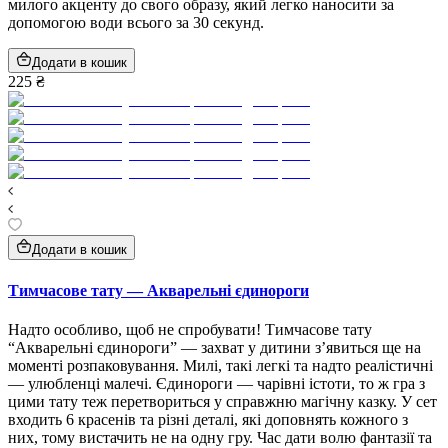
милого акценту до свого образу, який легко наносити за
допомогою води всього за 30 секунд.
Додати в кошик
225 ₴
Додати в кошик
Тимчасове тату — Акварельні єдинороги
Надто особливо, щоб не спробувати! Тимчасове тату
“Акварельні єдинороги” — захват у дитини зʼявиться ще на
моменті розпаковування. Милі, такі легкі та надто реалістичні
— улюбленці малечі. Єдинороги — чарівні істоти, то ж гра з
цими тату теж перетвориться у справжню магічну казку. У сет
входить 6 красенів та різні деталі, які доповнять кожного з
них, тому вистачить не на одну гру. Час дати волю фантазії та