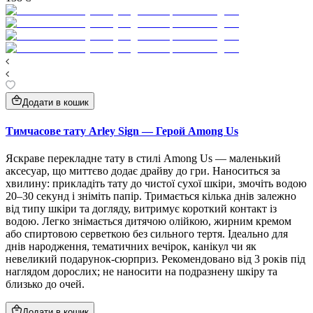
Додати в кошик
Тимчасове тату Arley Sign — Герой Among Us
Яскраве перекладне тату в стилі Among Us — маленький
аксесуар, що миттєво додає драйву до гри. Наноситься за
хвилину: прикладіть тату до чистої сухої шкіри, змочіть водою
20–30 секунд і зніміть папір. Тримається кілька днів залежно
від типу шкіри та догляду, витримує короткий контакт із
водою. Легко знімається дитячою олійкою, жирним кремом
або спиртовою серветкою без сильного тертя. Ідеально для
днів народження, тематичних вечірок, канікул чи як
невеликий подарунок‑сюрприз. Рекомендовано від 3 років під
наглядом дорослих; не наносити на подразнену шкіру та
близько до очей.
Додати в кошик