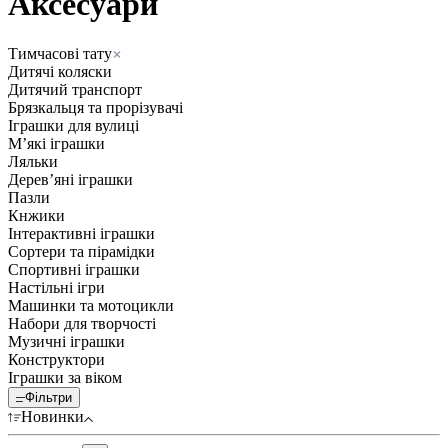
Аксесуари
Тимчасові тату
Дитячі коляски
Дитячий транспорт
Брязкальця та прорізувачі
Іграшки для вулиці
Мʼякі іграшки
Ляльки
Деревʼяні іграшки
Пазли
Кнжики
Інтерактивні іграшки
Сортери та пірамідки
Спортивні іграшки
Настільні ігри
Машинки та мотоцикли
Набори для творчості
Музичні іграшки
Конструктори
Іграшки за віком
Фільтри
Новинки