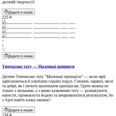
дитячій творчості!
Додати в кошик
225 ₴
Додати в кошик
Тимчасове тату — Маленькі принцеси
Дитяче Тимчасове тату “Маленькі принцеси” — коли мрії
здійснюються й улюблені героїні поруч. Сміливі, чарівні, милі
та добрі, як і личить маленьким принцесам. Грати можна не
тільки з ляльками, а з цими казковими тату — розпакувати,
нанести, промокнути водою та зачаровуватися результатом, бо
з Арлі навіть казка оживає!
Додати в кошик
138 ₴