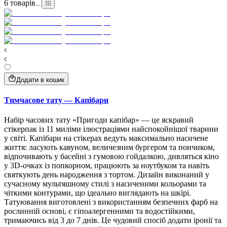
6
товарів
Додати в кошик
Тимчасове тату — Капібари
Набір часових тату «Пригоди капібар» — це яскравий
стікерпак із 11 миліми ілюстраціями найспокойнішої тварини
у світі. Капібари на стікерах ведуть максимально насичене
життя: ласують кавуном, величезним бургером та пончиком,
відпочивають у басейні з гумовою гойдалкою, дивляться кіно
у 3D-очках із попкорном, працюють за ноутбуком та навіть
святкують день народження з тортом. Дизайн виконаний у
сучасному мультяшному стилі з насиченими кольорами та
чіткими контурами, що ідеально виглядають на шкірі.
Татуювання виготовлені з використанням безпечних фарб на
рослинній основі, є гіпоалергенними та водостійкими,
тримаючись від 3 до 7 днів. Це чудовий спосіб додати іронії та