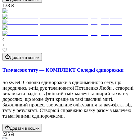
138 ₴
Додати в кошик
Тимчасове тату — КОМПЛЕКТ Солодкі єдинорожки
So sweet! Солодкі єдинорожки з однойменного сету, що
народились з-під рук талановитої Потапенко Люби , створені
викликати радість. Дзвінкий сміх малечі та щирий захват у
дорослих, що може бути краще за такі щасливі миті.
Захопливий процес, зворушливе очікування та вау-ефект від
тату у результаті. Створюй справжню казку разом з малечею
та магічними єдинорожками.
Додати в кошик
225 ₴