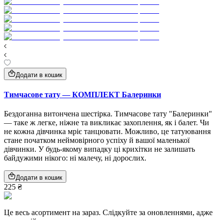
Додати в кошик
Тимчасове тату — КОМПЛЕКТ Балеринки
Бездоганна витончена шестірка. Тимчасове тату "Балеринки"
— таке ж легке, ніжне та викликає захоплення, як і балет. Чи
не кожна дівчинка мріє танцювати. Можливо, це татуювання
стане початком неймовірного успіху й вашої маленької
дівчинки. У будь-якому випадку ці крихітки не залишать
байдужими нікого: ні малечу, ні дорослих.
Додати в кошик
225 ₴
Це весь асортимент на зараз. Слідкуйте за оновленнями, адже