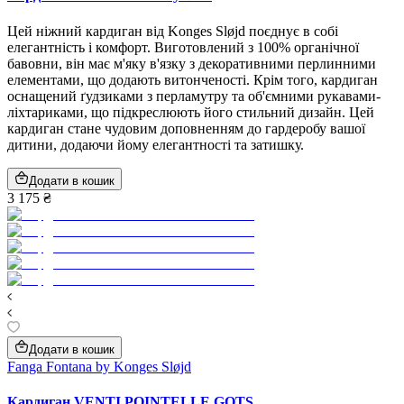
Цей ніжний кардиган від Konges Sløjd поєднує в собі
елегантність і комфорт. Виготовлений з 100% органічної
бавовни, він має м'яку в'язку з декоративними перлинними
елементами, що додають витонченості. Крім того, кардиган
оснащений ґудзиками з перламутру та об'ємними рукавами-
ліхтариками, що підкреслюють його стильний дизайн. Цей
кардиган стане чудовим доповненням до гардеробу вашої
дитини, додаючи йому елегантності та затишку.
Додати в кошик
3 175 ₴
Додати в кошик
Fanga Fontana by Konges Sløjd
Кардиган VENTI POINTELLE GOTS