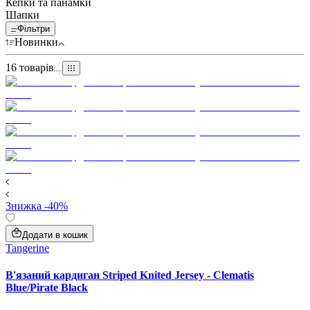
Кепки та панамки
Шапки
Фільтри
Новинки
16
товарів
Знижка -40%
Додати в кошик
Tangerine
В'язаний кардиган Striped Knited Jersey - Clematis
Blue/Pirate Black