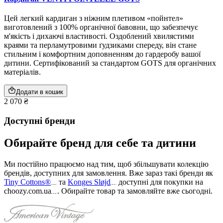
Цей легкий кардиган з ніжним плетивом «пойнтел»
виготовлений з 100% органічної бавовни, що забезпечує
м'якість і дихаючі властивості. Оздоблений хвилястими
краями та перламутровими ґудзиками спереду, він стане
стильним і комфортним доповненням до гардеробу вашої
дитини. Сертифікований за стандартом GOTS для органічних
матеріалів.
Додати в кошик
2 070 ₴
Доступні бренди
Обирайте бренд для себе та дитини
Ми постійно працюємо над тим, щоб збільшувати колекцію
брендів, доступних для замовлення. Вже зараз такі бренди як
Tiny Cottons®
та
Konges Sløjd
доступні для покупки на
choozy.com.ua
.
Обирайте товар та замовляйте вже сьогодні
.