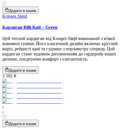
Додати в кошик
Konges Sløjd
Кардиган Billi Knit – Green
Цей теплий кардиган від Konges Sløjd виконаний з м'якої
вовняної суміші. Його класичний дизайн включає круглий
виріз, ребристі краї та гудзики з перламутру спереду. Цей
кардиган стане чудовим доповненням до гардеробу вашої
дитини, поєднуючи комфорт і елегантність.
Додати в кошик
3 592 ₴
Додати в кошик