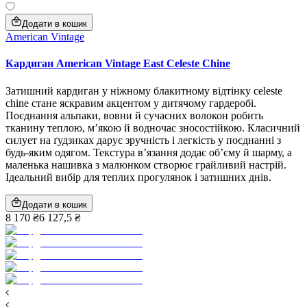
Додати в кошик
American Vintage
Кардиган American Vintage East Celeste Chine
Затишний кардиган у ніжному блакитному відтінку celeste
chine стане яскравим акцентом у дитячому гардеробі.
Поєднання альпаки, вовни й сучасних волокон робить
тканину теплою, м’якою й водночас зносостійкою. Класичний
силует на ґудзиках дарує зручність і легкість у поєднанні з
будь‑яким одягом. Текстура в’язання додає об’єму й шарму, а
маленька нашивка з малюнком створює грайливий настрій.
Ідеальний вибір для теплих прогулянок і затишних днів.
Додати в кошик
8 170 ₴
6 127,5 ₴