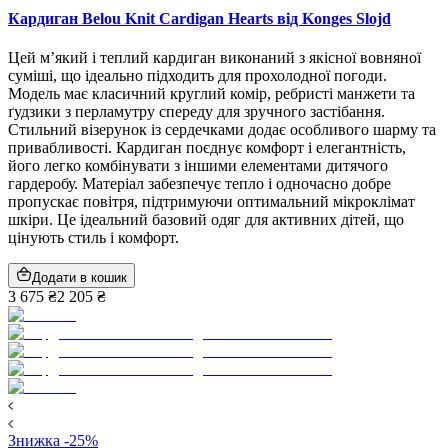
Кардиган Belou Knit Cardigan Hearts від Konges Slojd
Цей м’який і теплий кардиган виконаний з якісної вовняної
суміші, що ідеально підходить для прохолодної погоди.
Модель має класичний круглий комір, ребристі манжети та
ґудзики з перламутру спереду для зручного застібання.
Стильний візерунок із сердечками додає особливого шарму та
привабливості. Кардиган поєднує комфорт і елегантність,
його легко комбінувати з іншими елементами дитячого
гардеробу. Матеріал забезпечує тепло і одночасно добре
пропускає повітря, підтримуючи оптимальний мікроклімат
шкіри. Це ідеальний базовий одяг для активних дітей, що
цінують стиль і комфорт.
Додати в кошик
3 675 ₴
2 205 ₴
Знижка -25%