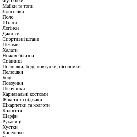
Футболки
Майки та топи
Лонгсліви
Поло
Штани
Легінси
Джинси
Спортивні штани
Піжами
Халати
Нижня білизна
Спідниці
Пелюшки, боді, повзунки, пісочники
Пелюшки
Боді
Повзунки
Пісочники
Карнавальні костюми
Жакети та піджаки
Шкарпетки та колготи
Кологоти
Шарфи
Рукавиці
Хустки
Капелюхи