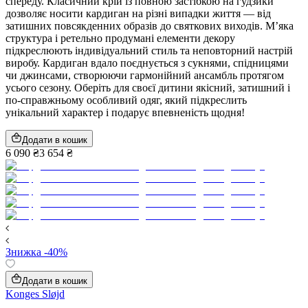
спереду. Класичний крій із повною застібкою на гудзики
дозволяє носити кардиган на різні випадки життя — від
затишних повсякденних образів до святкових виходів. М’яка
структура і ретельно продумані елементи декору
підкреслюють індивідуальний стиль та неповторний настрій
виробу. Кардиган вдало поєднується з сукнями, спідницями
чи джинсами, створюючи гармонійний ансамбль протягом
усього сезону. Оберіть для своєї дитини якісний, затишний і
по-справжньому особливий одяг, який підкреслить
унікальний характер і подарує впевненість щодня!
Додати в кошик
6 090 ₴
3 654 ₴
Знижка -40%
Додати в кошик
Konges Sløjd