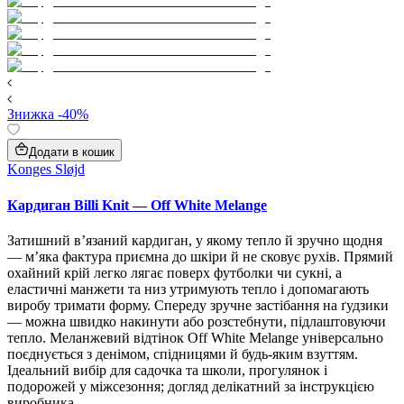
Знижка -40%
Додати в кошик
Konges Sløjd
Кардиган Billi Knit — Off White Melange
Затишний в’язаний кардиган, у якому тепло й зручно щодня
— м’яка фактура приємна до шкіри й не сковує рухів. Прямий
охайний крій легко лягає поверх футболки чи сукні, а
еластичні манжети та низ утримують тепло і допомагають
виробу тримати форму. Спереду зручне застібання на ґудзики
— можна швидко накинути або розстебнути, підлаштовуючи
тепло. Меланжевий відтінок Off White Melange універсально
поєднується з денімом, спідницями й будь‑яким взуттям.
Ідеальний вибір для садочка та школи, прогулянок і
подорожей у міжсезоння; догляд делікатний за інструкцією
виробника.