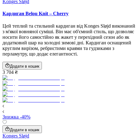
Konges Sløjd
Кардиган Belou Knit – Cherry
Цей теплий та стильний кардиган від Konges Sløjd виконаний
з м'якої вовняної суміші. Він має об'ємний стиль, що дозволяє
носити його самостійно як жакет у перехідний сезон або як
додатковий шар на холодні зимові дні. Кардиган оснащений
круглим вирізом, ребристими краями та гудзиками з
перламутру, що додає елегантності.
Додати в кошик
3 704 ₴
Знижка -40%
Додати в кошик
Konges Sløjd