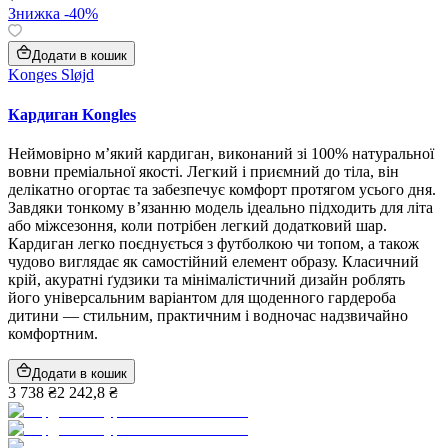
Знижка -40%
Додати в кошик
Konges Sløjd
Кардиган Kongles
Неймовірно м’який кардиган, виконаний зі 100% натуральної
вовни преміальної якості. Легкий і приємний до тіла, він
делікатно огортає та забезпечує комфорт протягом усього дня.
Завдяки тонкому в’язанню модель ідеально підходить для літа
або міжсезоння, коли потрібен легкий додатковий шар.
Кардиган легко поєднується з футболкою чи топом, а також
чудово виглядає як самостійний елемент образу. Класичний
крій, акуратні ґудзики та мінімалістичний дизайн роблять
його універсальним варіантом для щоденного гардероба
дитини — стильним, практичним і водночас надзвичайно
комфортним.
Додати в кошик
3 738 ₴
2 242,8 ₴