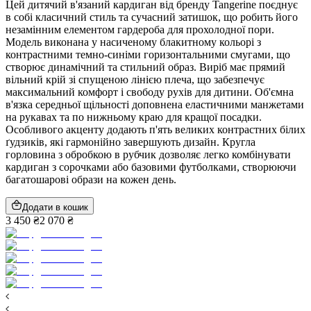
Цей дитячий в'язаний кардиган від бренду Tangerine поєднує
в собі класичний стиль та сучасний затишок, що робить його
незамінним елементом гардероба для прохолодної пори.
Модель виконана у насиченому блакитному кольорі з
контрастними темно-синіми горизонтальними смугами, що
створює динамічний та стильний образ. Виріб має прямий
вільний крій зі спущеною лінією плеча, що забезпечує
максимальний комфорт і свободу рухів для дитини. Об'ємна
в'язка середньої щільності доповнена еластичними манжетами
на рукавах та по нижньому краю для кращої посадки.
Особливого акценту додають п'ять великих контрастних білих
ґудзиків, які гармонійно завершують дизайн. Кругла
горловина з обробкою в рубчик дозволяє легко комбінувати
кардиган з сорочками або базовими футболками, створюючи
багатошарові образи на кожен день.
Додати в кошик
3 450 ₴
2 070 ₴