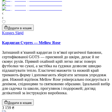
Додати в кошик
Konges Sløjd
Кардиган Cypres — Mellow Rose
Затишний в’язаний кардиган із м’якої органічної бавовни,
сертифікованої GOTS — приємний до шкіри, дихає й не
сковує рухів. Прямий охайний крій легко лягає поверх
футболки чи сукні, а застібка на ґудзики дозволяє швидко
підлаштувати тепло. Еластичні манжети та нижній край
тримають форму і допомагають зберігати затишок упродовж
дня. Ніжний відтінок Mellow Rose універсально поєднується з
денімом, спідницями та святковими образами. Ідеальний вибір
для садочка та школи, прогулянок і подорожей; догляд
делікатний за інструкцією виробника.
Додати в кошик
3 159 ₴