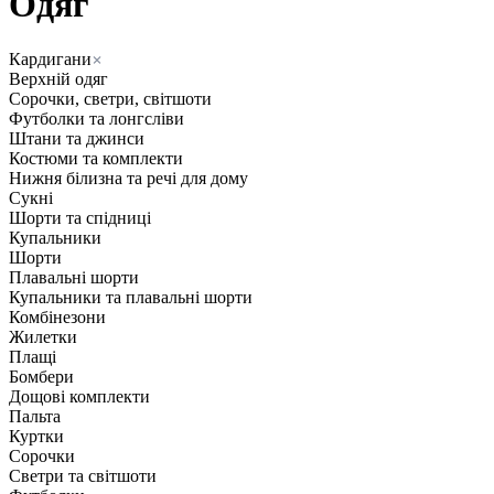
Одяг
Кардигани
Верхній одяг
Сорочки, светри, світшоти
Футболки та лонгсліви
Штани та джинси
Костюми та комплекти
Нижня білизна та речі для дому
Сукні
Шорти та спідниці
Купальники
Шорти
Плавальні шорти
Купальники та плавальні шорти
Комбінезони
Жилетки
Плащі
Бомбери
Дощові комплекти
Пальта
Куртки
Сорочки
Светри та світшоти