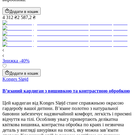
Додати в кошик
4 312 ₴
2 587,2 ₴
Знижка -40%
Додати в кошик
Konges Sløjd
В’язаний кардиган з вишивкою та контрастною обробкою
Цей кардиган від Konges Sløjd стане справжньою окрасою
гардеробу вашої дитини. В’язане полотно з натуральної
бавовни забезпечує надзвичайний комфорт, легкість і приємні
відчуття на тілі. Особливу увагу привертають делікатна
квіткова вишивка, контрастна обробка по краях і незвична
деталь у вигляді шнурівки на поясі, яку можна зав’язати