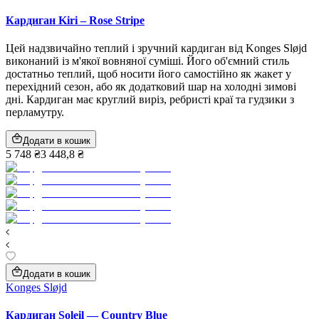
Кардиган Kiri – Rose Stripe
Цей надзвичайно теплий і зручний кардиган від Konges Sløjd
виконаний із м'якої вовняної суміші. Його об'ємний стиль
достатньо теплий, щоб носити його самостійно як жакет у
перехідний сезон, або як додатковий шар на холодні зимові
дні. Кардиган має круглий виріз, ребристі краї та гудзики з
перламутру.
Додати в кошик
5 748 ₴
3 448,8 ₴
Додати в кошик
Konges Sløjd
Кардиган Soleil — Country Blue