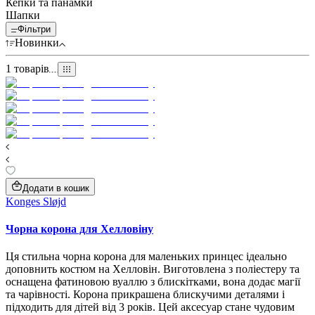
Кепки та панамки
Шапки
Фільтри
Новинки
1
товарів
Додати в кошик
Konges Sløjd
Чорна корона для Хелловіну
Ця стильна чорна корона для маленьких принцес ідеально
доповнить костюм на Хелловін. Виготовлена з поліестеру та
оснащена фатиновою вуаллю з блискітками, вона додає магії
та чарівності. Корона прикрашена блискучими деталями і
підходить для дітей від 3 років. Цей аксесуар стане чудовим