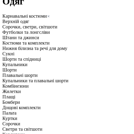
Одяг
Карнавальні костюми
Верхній одяг
Сорочки, светри, світшоти
Футболки та лонгсліви
Штани та джинси
Костюми та комплекти
Нижня білизна та речі для дому
Сукні
Шорти та спідниці
Купальники
Шорти
Плавальні шорти
Купальники та плавальні шорти
Комбінезони
Жилетки
Плащі
Бомбери
Дощові комплекти
Пальта
Куртки
Сорочки
Светри та світшоти