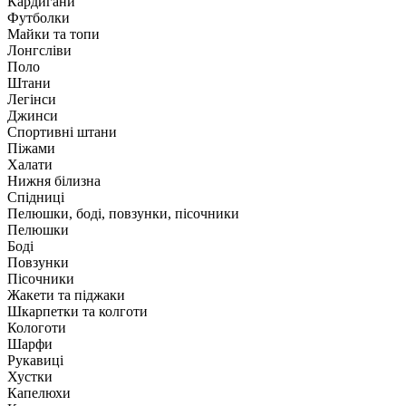
Кардигани
Футболки
Майки та топи
Лонгсліви
Поло
Штани
Легінси
Джинси
Спортивні штани
Піжами
Халати
Нижня білизна
Спідниці
Пелюшки, боді, повзунки, пісочники
Пелюшки
Боді
Повзунки
Пісочники
Жакети та піджаки
Шкарпетки та колготи
Кологоти
Шарфи
Рукавиці
Хустки
Капелюхи