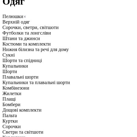
Одяг
Пелюшки
Верхній одяг
Сорочки, светри, світшоти
Футболки та лонгсліви
Штани та джинси
Костюми та комплекти
Нижня білизна та речі для дому
Сукні
Шорти та спідниці
Купальники
Шорти
Плавальні шорти
Купальники та плавальні шорти
Комбінезони
Жилетки
Плащі
Бомбери
Дощові комплекти
Пальта
Куртки
Сорочки
Светри та світшоти