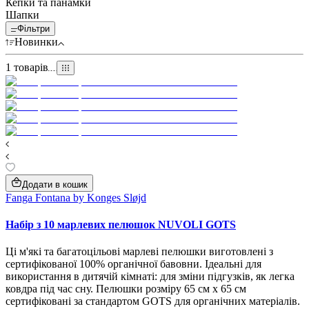
Кепки та панамки
Шапки
Фільтри
Новинки
1
товарів
Додати в кошик
Fanga Fontana by Konges Sløjd
Набір з 10 марлевих пелюшок NUVOLI GOTS
Ці м'які та багатоцільові марлеві пелюшки виготовлені з
сертифікованої 100% органічної бавовни. Ідеальні для
використання в дитячій кімнаті: для зміни підгузків, як легка
ковдра під час сну. Пелюшки розміру 65 см x 65 см
сертифіковані за стандартом GOTS для органічних матеріалів.