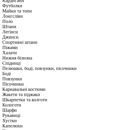
Кардигани
Футболки
Майки та топи
Лонгсліви
Поло
Штани
Легінси
Джинси
Спортивні штани
Піжами
Халати
Нижня білизна
Спідниці
Пелюшки, боді, повзунки, пісочники
Боді
Повзунки
Пісочники
Карнавальні костюми
Жакети та піджаки
Шкарпетки та колготи
Кологоти
Шарфи
Рукавиці
Хустки
Капелюхи