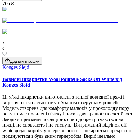
766 ₴
Додати в кошик
Konges Sløjd
Вовняні шкарпетки Wool Pointelle Socks Off White від
Konges Slojd
Ці м’які шкарпетки виготовлені з теплої вовняної пряжі і
вирізняються елегантним в’язаним візерунком pointelle.
Модель створена для комфорту малюків у прохолодну пору
року та має посилені п’ятку і носок для кращої зносостійкості.
Завдяки приємній посадці носочки добре тримаються на
ніжці, не сповзають і не тиснуть. Витриманий відтінок off
white додає виробу універсальності — шкарпетки прекрасно
поєднуються з будь-яким гардеробом. Виріб ідеально