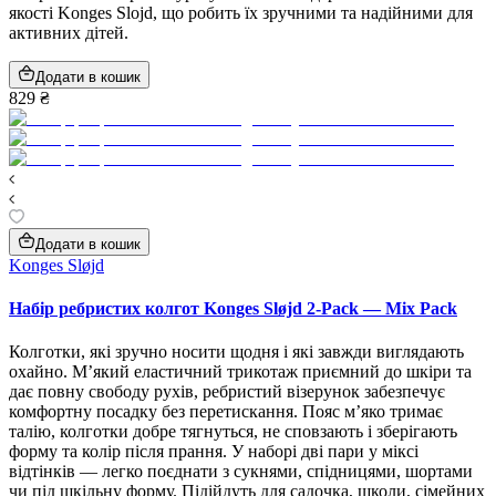
якості Konges Slojd, що робить їх зручними та надійними для
активних дітей.
Додати в кошик
829 ₴
Додати в кошик
Konges Sløjd
Набір ребристих колгот Konges Sløjd 2‑Pack — Mix Pack
Колготки, які зручно носити щодня і які завжди виглядають
охайно. М’який еластичний трикотаж приємний до шкіри та
дає повну свободу рухів, ребристий візерунок забезпечує
комфортну посадку без перетискання. Пояс м’яко тримає
талію, колготки добре тягнуться, не сповзають і зберігають
форму та колір після прання. У наборі дві пари у міксі
відтінків — легко поєднати з сукнями, спідницями, шортами
чи під шкільну форму. Підійдуть для садочка, школи, сімейних