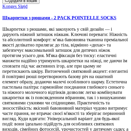
Додати в кошик
Konges Sløjd
Шкарпетки з рюшами - 2 PACK POINTELLE SOCKS
Шкарпетки з рюшами, які закохують у свій дизайн — і
дарують ніжний затишок ніжкам. Ключові переваги: Ніжність
та абсолютний комфорт: м’яка бавовняна тканина преміальної
якості делікатно прилягає до тіла, відмінно «дихає» та
забезпечує максимальний затишок для дитячих ніжок
протягом усього дня. М'яка фіксація без тиску: еластичні
манжети надійно утримують шкарпетки на ніжці, не даючи їм
сповзати під час активних ігор, але при цьому не
перетискають шкіру. Витончений святковий акцент: елегантні
й повітряні рюші перетворюють базову річ на ошатний
елемент образу, додаючи малечі особливого шарму. Естетична
пастельна палітра: гармонійне поєднання глибокого синього
та ніжного молочного відтінків дозволяє легко комбінувати
шкарпетки як із повсякденним вбранням, так і з вишуканими
святковими сукнями чи спідницями. Практичність та
зносостійкість: якісний бавовняний матеріал чудово витримує
часте прання, не втрачає своєї м'якості та зберігає первинний
вигляд. Куди вдягати: Універсальний варіант для будь-якої
події: вони ідеально підійдуть для особливих святкових
виходів, сімейних фотосесій, урочистостей у дитячому садку, а