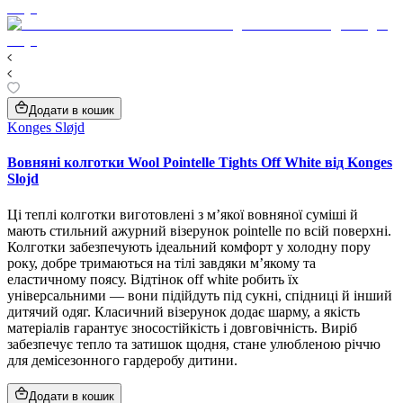
Додати в кошик
Konges Sløjd
Вовняні колготки Wool Pointelle Tights Off White від Konges
Slojd
Ці теплі колготки виготовлені з м’якої вовняної суміші й
мають стильний ажурний візерунок pointelle по всій поверхні.
Колготки забезпечують ідеальний комфорт у холодну пору
року, добре тримаються на тілі завдяки м’якому та
еластичному поясу. Відтінок off white робить їх
універсальними — вони підійдуть під сукні, спідниці й інший
дитячий одяг. Класичний візерунок додає шарму, а якість
матеріалів гарантує зносостійкість і довговічність. Виріб
забезпечує тепло та затишок щодня, стане улюбленою річчю
для демісезонного гардеробу дитини.
Додати в кошик