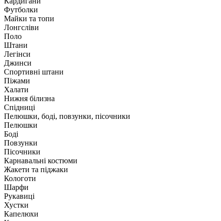
Кардигани
Футболки
Майки та топи
Лонгсліви
Поло
Штани
Легінси
Джинси
Спортивні штани
Піжами
Халати
Нижня білизна
Спідниці
Пелюшки, боді, повзунки, пісочники
Пелюшки
Боді
Повзунки
Пісочники
Карнавальні костюми
Жакети та піджаки
Кологоти
Шарфи
Рукавиці
Хустки
Капелюхи