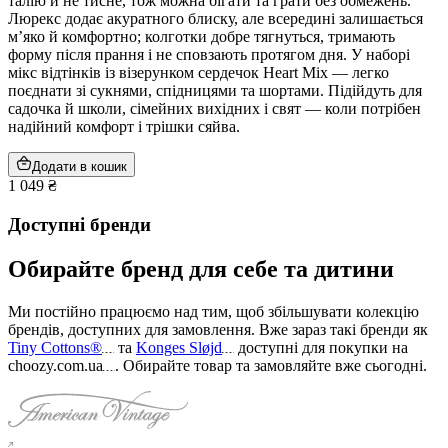
талію й не тисне, тож можна бігати та грати без обмежень.
Люрекс додає акуратного блиску, але всередині залишається
м’яко й комфортно; колготки добре тягнуться, тримають
форму після прання і не сповзають протягом дня. У наборі
мікс відтінків із візерунком сердечок Heart Mix — легко
поєднати зі сукнями, спідницями та шортами. Підійдуть для
садочка й школи, сімейних вихідних і свят — коли потрібен
надійний комфорт і трішки сяйва.
Додати в кошик
1 049 ₴
Доступні бренди
Обирайте бренд для себе та дитини
Ми постійно працюємо над тим, щоб збільшувати колекцію
брендів, доступних для замовлення. Вже зараз такі бренди як
Tiny Cottons®
та
Konges Sløjd
доступні для покупки на
choozy.com.ua
.
Обирайте товар та замовляйте вже сьогодні
.