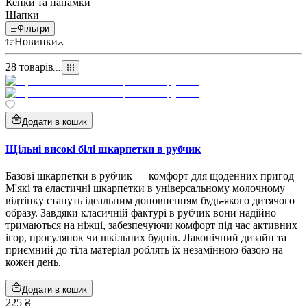
Кепки та панамки
Шапки
Фільтри
Новинки
28
товарів
Додати в кошик
Щільні високі білі шкарпетки в рубчик
Базові шкарпетки в рубчик — комфорт для щоденних пригод
М'які та еластичні шкарпетки в універсальному молочному
відтінку стануть ідеальним доповненням будь-якого дитячого
образу. Завдяки класичній фактурі в рубчик вони надійно
тримаються на ніжці, забезпечуючи комфорт під час активних
ігор, прогулянок чи шкільних буднів. Лаконічний дизайн та
приємний до тіла матеріал роблять їх незамінною базою на
кожен день.
Додати в кошик
225 ₴