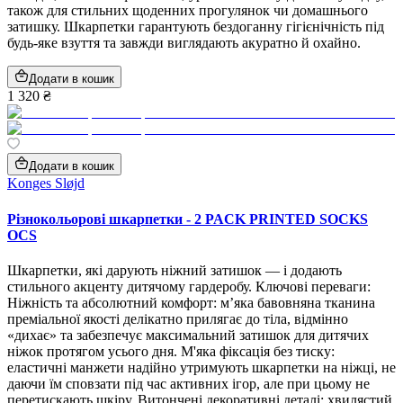
також для стильних щоденних прогулянок чи домашнього
затишку. Шкарпетки гарантують бездоганну гігієнічність під
будь-яке взуття та завжди виглядають акуратно й охайно.
Додати в кошик
1 320 ₴
Додати в кошик
Konges Sløjd
Різнокольорові шкарпетки - 2 PACK PRINTED SOCKS
OCS
Шкарпетки, які дарують ніжний затишок — і додають
стильного акценту дитячому гардеробу. Ключові переваги:
Ніжність та абсолютний комфорт: м’яка бавовняна тканина
преміальної якості делікатно прилягає до тіла, відмінно
«дихає» та забезпечує максимальний затишок для дитячих
ніжок протягом усього дня. М'яка фіксація без тиску:
еластичні манжети надійно утримують шкарпетки на ніжці, не
даючи їм сповзати під час активних ігор, але при цьому не
перетискають шкіру. Витончені декоративні деталі: хвилястий