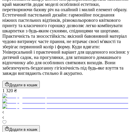
край манжетів додає моделі особливої естетики,
перетворюючи базову річ на охайний і милий елемент образу.
Естетичний пастельний дизайн: гармонійне поєднання
ніжних пастельних відтінків, різнокольорового квіткового
принту та класичного горошку дозволяє легко комбінувати
шкарпетки з будь-яким сукнями, спідницями чи шортами.
Практичність та зносостійкість: якісний бавовняний матеріал
чудово витримує часте прання, не втрачає своєї м'якості та
зберігає первинний колір і форму. Куди вдягати:
Універсальний і практичний варіант для щоденного носіння: у
дитячий садок, на прогулянки, для затишного домашнього
відпочинку або для особливих святкових виходів. Вони
забезпечують бездоганну гігієнічність під будь-яке взуття та
завжди виглядають стильно й акуратно.
Додати в кошик
1 320 ₴
Додати в кошик