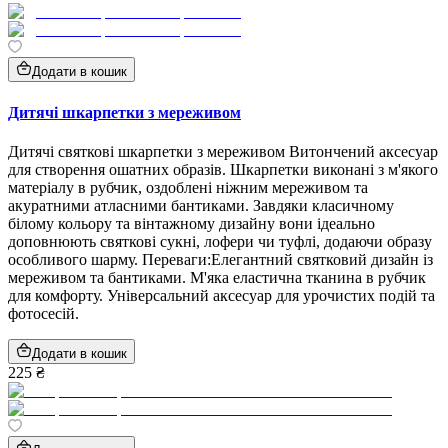
Додати в кошик
Дитячі шкарпетки з мереживом
Дитячі святкові шкарпетки з мереживом Витончений аксесуар
для створення ошатних образів. Шкарпетки виконані з м'якого
матеріалу в рубчик, оздоблені ніжним мереживом та
акуратними атласними бантиками. Завдяки класичному
білому кольору та вінтажному дизайну вони ідеально
доповнюють святкові сукні, лофери чи туфлі, додаючи образу
особливого шарму. Переваги:Елегантний святковий дизайн із
мереживом та бантиками. М'яка еластична тканина в рубчик
для комфорту. Універсальний аксесуар для урочистих подій та
фотосесій.
Додати в кошик
225 ₴