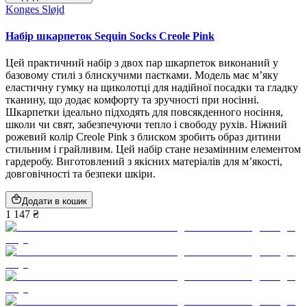
Konges Sløjd
Набір шкарпеток Sequin Socks Creole Pink
Цей практичний набір з двох пар шкарпеток виконаний у
базовому стилі з блискучими паєтками. Модель має м’яку
еластичну гумку на щиколотці для надійної посадки та гладку
тканину, що додає комфорту та зручності при носінні.
Шкарпетки ідеально підходять для повсякденного носіння,
школи чи свят, забезпечуючи тепло і свободу рухів. Ніжний
рожевий колір Creole Pink з блиском зробить образ дитини
стильним і грайливим. Цей набір стане незамінним елементом
гардеробу. Виготовлений з якісних матеріалів для м’якості,
довговічності та безпеки шкіри.
Додати в кошик
1 147 ₴