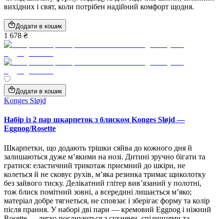
вихідних і свят, коли потрібен надійний комфорт щодня.
Додати в кошик
1 678 ₴
Додати в кошик
Konges Sløjd
Набір із 2 пар шкарпеток з блиском Konges Sløjd —
Eggnog/Rosette
Шкарпетки, що додають трішки сяйва до кожного дня й
залишаються дуже м’якими на нозі. Дитині зручно бігати та
гратися: еластичний трикотаж приємний до шкіри, не
колеться й не сковує рухів, м’яка резинка тримає щиколотку
без зайвого тиску. Делікатний глітер вив’язаний у полотні,
тож блиск помітний зовні, а всередині лишається м’яко;
матеріал добре тягнеться, не сповзає і зберігає форму та колір
після прання. У наборі дві пари — кремовий Eggnog і ніжний
Rosette — легко поєднуються з сукнями, спідницями та