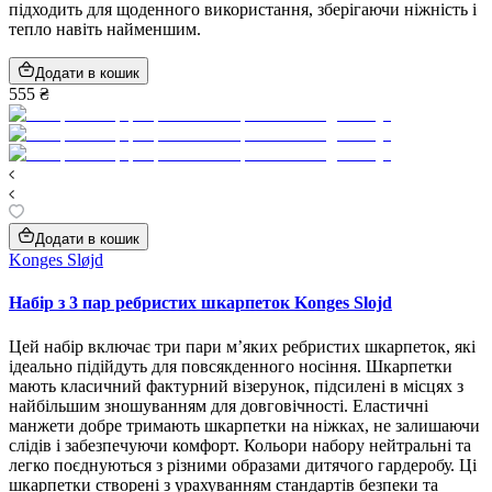
підходить для щоденного використання, зберігаючи ніжність і
тепло навіть найменшим.
Додати в кошик
555 ₴
Додати в кошик
Konges Sløjd
Набір з 3 пар ребристих шкарпеток Konges Slojd
Цей набір включає три пари м’яких ребристих шкарпеток, які
ідеально підійдуть для повсякденного носіння. Шкарпетки
мають класичний фактурний візерунок, підсилені в місцях з
найбільшим зношуванням для довговічності. Еластичні
манжети добре тримають шкарпетки на ніжках, не залишаючи
слідів і забезпечуючи комфорт. Кольори набору нейтральні та
легко поєднуються з різними образами дитячого гардеробу. Ці
шкарпетки створені з урахуванням стандартів безпеки та