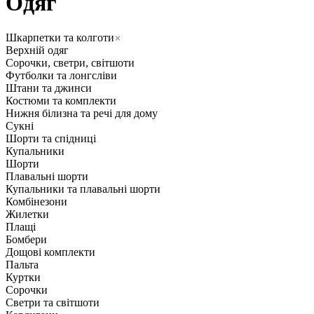
Одяг
Шкарпетки та колготи
Верхній одяг
Сорочки, светри, світшоти
Футболки та лонгсліви
Штани та джинси
Костюми та комплекти
Нижня білизна та речі для дому
Сукні
Шорти та спідниці
Купальники
Шорти
Плавальні шорти
Купальники та плавальні шорти
Комбінезони
Жилетки
Плащі
Бомбери
Дощові комплекти
Пальта
Куртки
Сорочки
Светри та світшоти