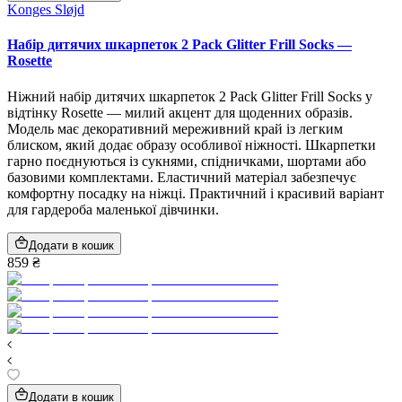
Konges Sløjd
Набір дитячих шкарпеток 2 Pack Glitter Frill Socks —
Rosette
Ніжний набір дитячих шкарпеток 2 Pack Glitter Frill Socks у
відтінку Rosette — милий акцент для щоденних образів.
Модель має декоративний мереживний край із легким
блиском, який додає образу особливої ніжності. Шкарпетки
гарно поєднуються із сукнями, спідничками, шортами або
базовими комплектами. Еластичний матеріал забезпечує
комфортну посадку на ніжці. Практичний і красивий варіант
для гардероба маленької дівчинки.
Додати в кошик
859 ₴
Додати в кошик