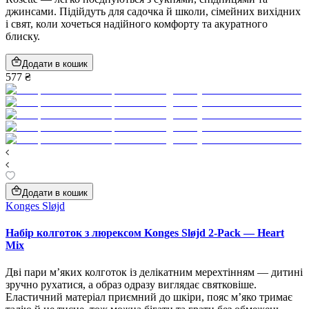
джинсами. Підійдуть для садочка й школи, сімейних вихідних
і свят, коли хочеться надійного комфорту та акуратного
блиску.
Додати в кошик
577 ₴
Додати в кошик
Konges Sløjd
Набір колготок з люрексом Konges Sløjd 2-Pack — Heart
Mix
Дві пари м’яких колготок із делікатним мерехтінням — дитині
зручно рухатися, а образ одразу виглядає святковіше.
Еластичний матеріал приємний до шкіри, пояс м’яко тримає