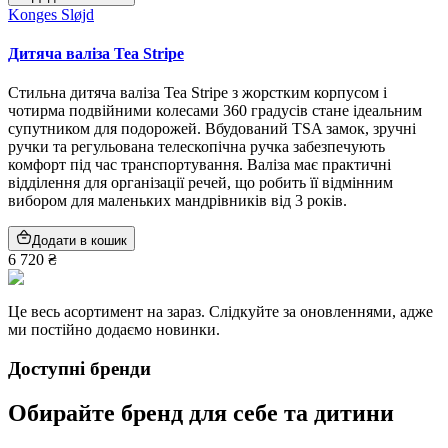
Konges Sløjd
Дитяча валіза Tea Stripe
Стильна дитяча валіза Tea Stripe з жорстким корпусом і
чотирма подвійними колесами 360 градусів стане ідеальним
супутником для подорожей. Вбудований TSA замок, зручні
ручки та регульована телескопічна ручка забезпечують
комфорт під час транспортування. Валіза має практичні
відділення для організації речей, що робить її відмінним
вибором для маленьких мандрівників від 3 років.
Додати в кошик
6 720 ₴
Це весь асортимент на зараз. Слідкуйте за оновленнями, адже
ми постійно додаємо новинки.
Доступні бренди
Обирайте бренд для себе та дитини