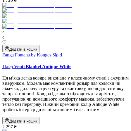
1 720 ₴
Додати в кошик
Fanga Fontana by Konges Sløjd
Плед Venti Blanket Antique White
Ця м’яка легка ковдра виконана у класичному стилі з ажурним
візерунком. Модель має компактний розмір для коляски чи
ліжечка, дихаючу структуру та окантовку, що додає затишку
та практичності. Ковдра ідеально підходить для дрімоти,
прогулянок чи домашнього комфорту малюка, забезпечуючи
тепло без перегріву. Ніжний кремовий колір Antique White
зробить інтер’єр дитячої затишним і елегантним.
Додати в кошик
2 297 ₴