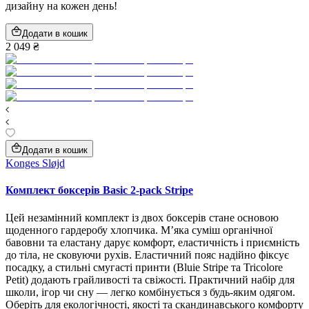
дизайну на кожен день!
Додати в кошик
2 049 ₴
Додати в кошик
Konges Sløjd
Комплект боксерів Basic 2-pack Stripe
Цей незамінний комплект із двох боксерів стане основою
щоденного гардеробу хлопчика. М’яка суміш органічної
бавовни та еластану дарує комфорт, еластичність і приємність
до тіла, не сковуючи рухів. Еластичний пояс надійно фіксує
посадку, а стильні смугасті принти (Bluie Stripe та Tricolore
Petit) додають грайливості та свіжості. Практичний набір для
школи, ігор чи сну — легко комбінується з будь-яким одягом.
Оберіть для екологічності, якості та скандинавського комфорту