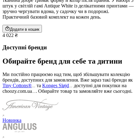
тканина добре тримає форму й колір після прання. У наборі 5
штук у світлій гамі Antique White із делікатними принтами —
зручно чергувати вдома, у садочку чи в подорожі.
Практичний базовий комплект на кожен день.
Додати в кошик
4 022 ₴
Доступні бренди
Обирайте бренд для себе та дитини
Ми постійно працюємо над тим, щоб збільшувати колекцію
брендів, доступних для замовлення. Вже зараз такі бренди як
Tiny Cottons®
та
Konges Sløjd
доступні для покупки на
choozy.com.ua
.
Обирайте товар та замовляйте вже сьогодні
.
Новинка