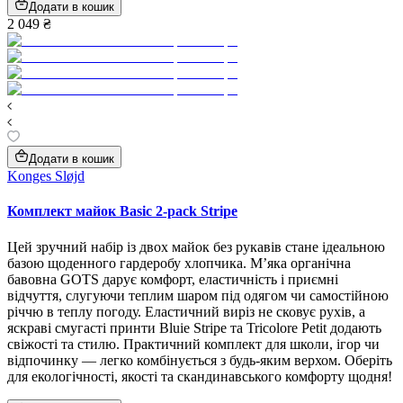
Додати в кошик
2 049 ₴
Додати в кошик
Konges Sløjd
Комплект майок Basic 2-pack Stripe
Цей зручний набір із двох майок без рукавів стане ідеальною
базою щоденного гардеробу хлопчика. М’яка органічна
бавовна GOTS дарує комфорт, еластичність і приємні
відчуття, слугуючи теплим шаром під одягом чи самостійною
річчю в теплу погоду. Еластичний виріз не сковує рухів, а
яскраві смугасті принти Bluie Stripe та Tricolore Petit додають
свіжості та стилю. Практичний комплект для школи, ігор чи
відпочинку — легко комбінується з будь-яким верхом. Оберіть
для екологічності, якості та скандинавського комфорту щодня!