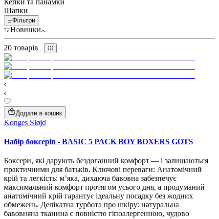
Кепки та панамки
Шапки
Фільтри
Новинки
20
товарів
Додати в кошик
Konges Sløjd
Набір боксерів - BASIC 5 PACK BOY BOXERS GOTS
Боксери, які дарують бездоганний комфорт — і залишаються
практичними для батьків. Ключові переваги: Анатомічний
крій та легкість: м’яка, дихаюча бавовна забезпечує
максимальний комфорт протягом усього дня, а продуманий
анатомічний крій гарантує ідеальну посадку без жодних
обмежень. Делікатна турбота про шкіру: натуральна
бавовняна тканина є повністю гіпоалергенною, чудово