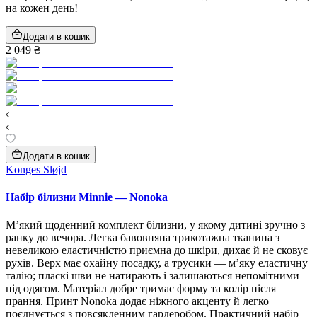
на кожен день!
Додати в кошик
2 049 ₴
Додати в кошик
Konges Sløjd
Набір білизни Minnie — Nonoka
М’який щоденний комплект білизни, у якому дитині зручно з
ранку до вечора. Легка бавовняна трикотажна тканина з
невеликою еластичністю приємна до шкіри, дихає й не сковує
рухів. Верх має охайну посадку, а трусики — м’яку еластичну
талію; пласкі шви не натирають і залишаються непомітними
під одягом. Матеріал добре тримає форму та колір після
прання. Принт Nonoka додає ніжного акценту й легко
поєднується з повсякденним гардеробом. Практичний набір