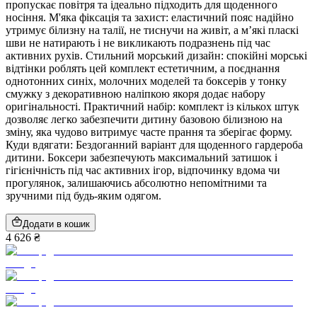
пропускає повітря та ідеально підходить для щоденного
носіння. М'яка фіксація та захист: еластичний пояс надійно
утримує білизну на талії, не тиснучи на живіт, а м’які пласкі
шви не натирають і не викликають подразнень під час
активних рухів. Стильний морський дизайн: спокійні морські
відтінки роблять цей комплект естетичним, а поєднання
однотонних синіх, молочних моделей та боксерів у тонку
смужку з декоративною наліпкою якоря додає набору
оригінальності. Практичний набір: комплект із кількох штук
дозволяє легко забезпечити дитину базовою білизною на
зміну, яка чудово витримує часте прання та зберігає форму.
Куди вдягати: Бездоганний варіант для щоденного гардероба
дитини. Боксери забезпечують максимальний затишок і
гігієнічність під час активних ігор, відпочинку вдома чи
прогулянок, залишаючись абсолютно непомітними та
зручними під будь-яким одягом.
Додати в кошик
4 626 ₴