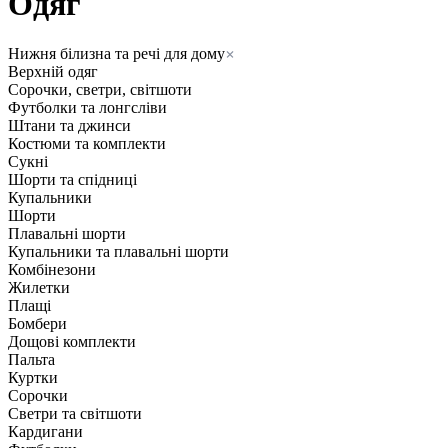
Одяг
Нижня білизна та речі для дому
Верхній одяг
Сорочки, светри, світшоти
Футболки та лонгсліви
Штани та джинси
Костюми та комплекти
Сукні
Шорти та спідниці
Купальники
Шорти
Плавальні шорти
Купальники та плавальні шорти
Комбінезони
Жилетки
Плащі
Бомбери
Дощові комплекти
Пальта
Куртки
Сорочки
Светри та світшоти
Кардигани