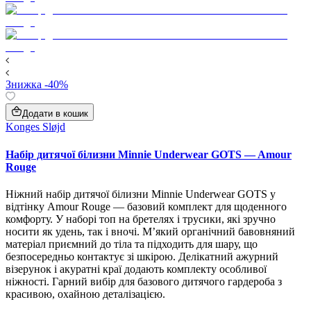
Знижка -40%
Додати в кошик
Konges Sløjd
Набір дитячої білизни Minnie Underwear GOTS — Amour
Rouge
Ніжний набір дитячої білизни Minnie Underwear GOTS у
відтінку Amour Rouge — базовий комплект для щоденного
комфорту. У наборі топ на бретелях і трусики, які зручно
носити як удень, так і вночі. М’який органічний бавовняний
матеріал приємний до тіла та підходить для шару, що
безпосередньо контактує зі шкірою. Делікатний ажурний
візерунок і акуратні краї додають комплекту особливої
ніжності. Гарний вибір для базового дитячого гардероба з
красивою, охайною деталізацією.