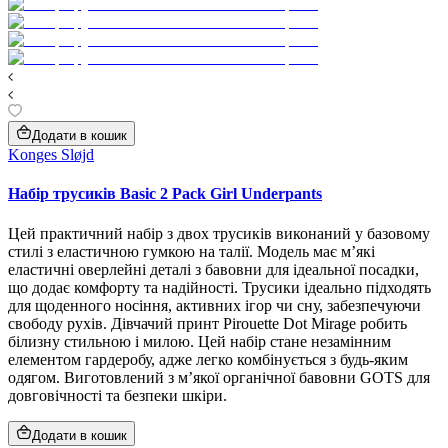
Додати в кошик
Konges Sløjd
Набір трусиків Basic 2 Pack Girl Underpants
Цей практичний набір з двох трусиків виконаний у базовому
стилі з еластичною гумкою на талії. Модель має м’які
еластичні оверлейні деталі з бавовни для ідеальної посадки,
що додає комфорту та надійності. Трусики ідеально підходять
для щоденного носіння, активних ігор чи сну, забезпечуючи
свободу рухів. Дівчачий принт Pirouette Dot Mirage робить
білизну стильною і милою. Цей набір стане незамінним
елементом гардеробу, адже легко комбінується з будь-яким
одягом. Виготовлений з м’якої органічної бавовни GOTS для
довговічності та безпеки шкіри.
Додати в кошик