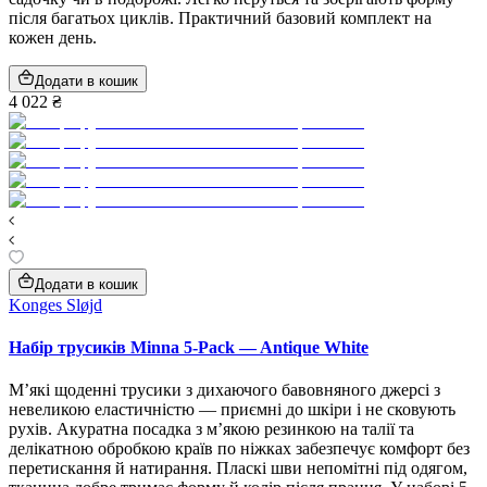
після багатьох циклів. Практичний базовий комплект на
кожен день.
Додати в кошик
4 022 ₴
Додати в кошик
Konges Sløjd
Набір трусиків Minna 5‑Pack — Antique White
М’які щоденні трусики з дихаючого бавовняного джерсі з
невеликою еластичністю — приємні до шкіри і не сковують
рухів. Акуратна посадка з м’якою резинкою на талії та
делікатною обробкою країв по ніжках забезпечує комфорт без
перетискання й натирання. Пласкі шви непомітні під одягом,