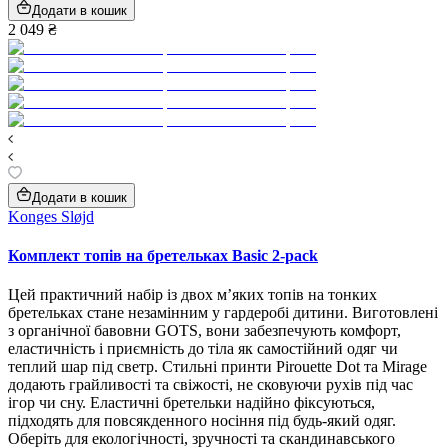
Додати в кошик
2 049 ₴
Додати в кошик
Konges Sløjd
Комплект топів на бретельках Basic 2-pack
Цей практичний набір із двох м’яких топів на тонких
бретельках стане незамінним у гардеробі дитини. Виготовлені
з органічної бавовни GOTS, вони забезпечують комфорт,
еластичність і приємність до тіла як самостійний одяг чи
теплий шар під светр. Стильні принти Pirouette Dot та Mirage
додають грайливості та свіжості, не сковуючи рухів під час
ігор чи сну. Еластичні бретельки надійно фіксуються,
підходять для повсякденного носіння під будь-який одяг.
Оберіть для екологічності, зручності та скандинавського