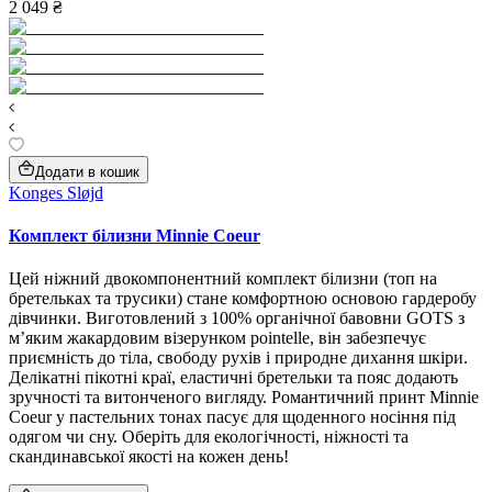
2 049 ₴
Додати в кошик
Konges Sløjd
Комплект білизни Minnie Coeur
Цей ніжний двокомпонентний комплект білизни (топ на
бретельках та трусики) стане комфортною основою гардеробу
дівчинки. Виготовлений з 100% органічної бавовни GOTS з
м’яким жакардовим візерунком pointelle, він забезпечує
приємність до тіла, свободу рухів і природне дихання шкіри.
Делікатні пікотні краї, еластичні бретельки та пояс додають
зручності та витонченого вигляду. Романтичний принт Minnie
Coeur у пастельних тонах пасує для щоденного носіння під
одягом чи сну. Оберіть для екологічності, ніжності та
скандинавської якості на кожен день!