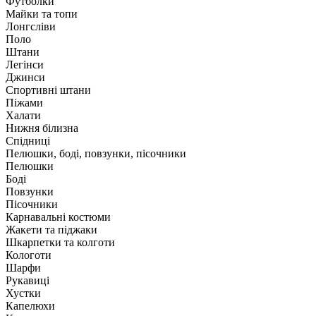
Футболки
Майки та топи
Лонгсліви
Поло
Штани
Легінси
Джинси
Спортивні штани
Піжами
Халати
Нижня білизна
Спідниці
Пелюшки, боді, повзунки, пісочники
Пелюшки
Боді
Повзунки
Пісочники
Карнавальні костюми
Жакети та піджаки
Шкарпетки та колготи
Кологоти
Шарфи
Рукавиці
Хустки
Капелюхи