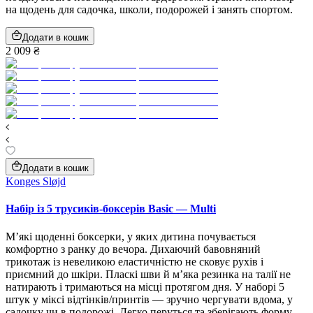
на щодень для садочка, школи, подорожей і занять спортом.
Додати в кошик
2 009 ₴
Додати в кошик
Konges Sløjd
Набір із 5 трусиків‑боксерів Basic — Multi
М’які щоденні боксерки, у яких дитина почувається
комфортно з ранку до вечора. Дихаючий бавовняний
трикотаж із невеликою еластичністю не сковує рухів і
приємний до шкіри. Пласкі шви й м’яка резинка на талії не
натирають і тримаються на місці протягом дня. У наборі 5
штук у міксі відтінків/принтів — зручно чергувати вдома, у
садочку чи в подорожі. Легко перуться та зберігають форму