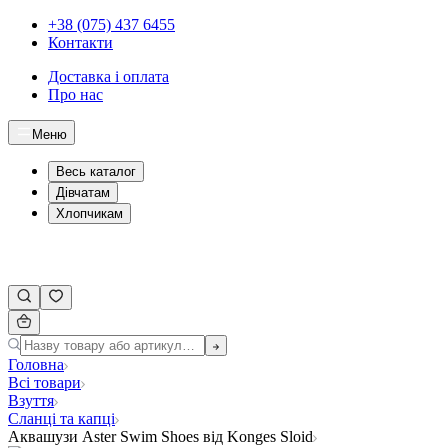
+38 (075) 437 6455
Контакти
Доставка і оплата
Про нас
Меню
Весь каталог
Дівчатам
Хлопчикам
Головна
Всі товари
Взуття
Сланці та капці
Аквашузи Aster Swim Shoes від Konges Sloid