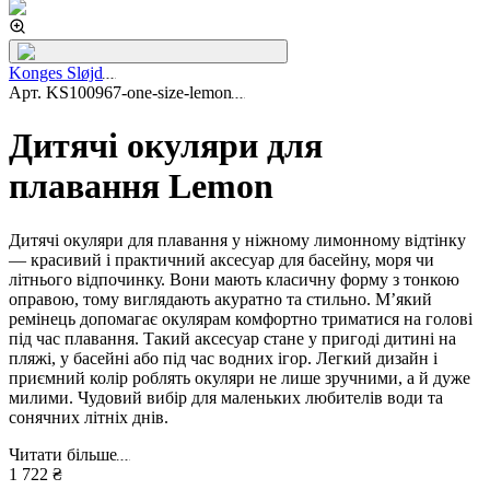
Konges Sløjd
Арт.
KS100967-one-size-lemon
Дитячі окуляри для
плавання Lemon
Дитячі окуляри для плавання у ніжному лимонному відтінку
— красивий і практичний аксесуар для басейну, моря чи
літнього відпочинку. Вони мають класичну форму з тонкою
оправою, тому виглядають акуратно та стильно. М’який
ремінець допомагає окулярам комфортно триматися на голові
під час плавання. Такий аксесуар стане у пригоді дитині на
пляжі, у басейні або під час водних ігор. Легкий дизайн і
приємний колір роблять окуляри не лише зручними, а й дуже
милими. Чудовий вибір для маленьких любителів води та
сонячних літніх днів.
Читати більше
1 722 ₴