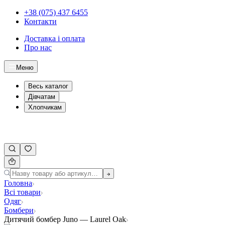
+38 (075) 437 6455
Контакти
Доставка і оплата
Про нас
Меню
Весь каталог
Дівчатам
Хлопчикам
Головна
Всі товари
Одяг
Бомбери
Дитячий бомбер Juno — Laurel Oak