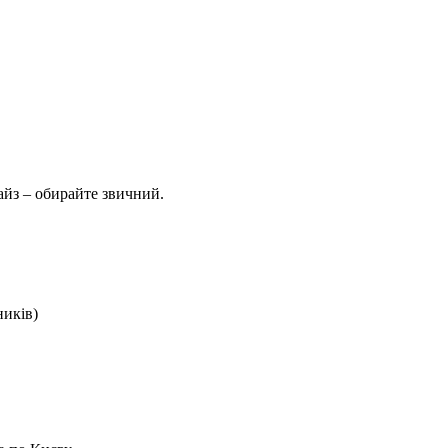
айз – обирайте звичний.
ників)