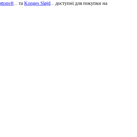
ottons®
та
Konges Sløjd
доступні для покупки на