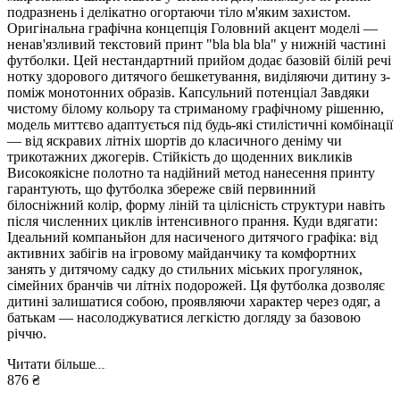
подразнень і делікатно огортаючи тіло м'яким захистом.
Оригінальна графічна концепція Головний акцент моделі —
ненав'язливий текстовий принт "bla bla bla" у нижній частині
футболки. Цей нестандартний прийом додає базовій білій речі
нотку здорового дитячого бешкетування, виділяючи дитину з-
поміж монотонних образів. Капсульний потенціал Завдяки
чистому білому кольору та стриманому графічному рішенню,
модель миттєво адаптується під будь-які стилістичні комбінації
— від яскравих літніх шортів до класичного деніму чи
трикотажних джогерів. Стійкість до щоденних викликів
Високоякісне полотно та надійний метод нанесення принту
гарантують, що футболка збереже свій первинний
білосніжний колір, форму ліній та цілісність структури навіть
після численних циклів інтенсивного прання. Куди вдягати:
Ідеальний компаньйон для насиченого дитячого графіка: від
активних забігів на ігровому майданчику та комфортних
занять у дитячому садку до стильних міських прогулянок,
сімейних бранчів чи літніх подорожей. Ця футболка дозволяє
дитині залишатися собою, проявляючи характер через одяг, а
батькам — насолоджуватися легкістю догляду за базовою
річчю.
Читати більше
876 ₴