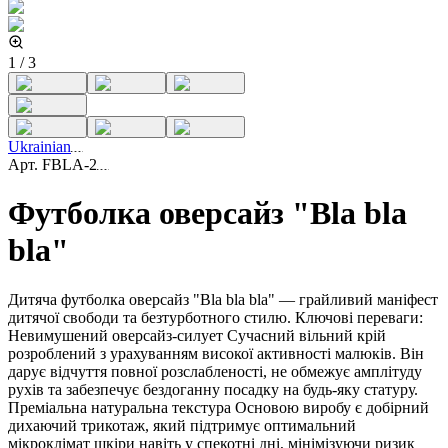
1
/
3
Ukrainian
Арт.
FBLA-2
Футболка оверсайз "Bla bla
bla"
Дитяча футболка оверсайз "Bla bla bla" — грайливий маніфест
дитячої свободи та безтурботного стилю. Ключові переваги:
Невимушений оверсайз-силует Сучасний вільний крій
розроблений з урахуванням високої активності малюків. Він
дарує відчуття повної розслабленості, не обмежує амплітуду
рухів та забезпечує бездоганну посадку на будь-яку статуру.
Преміальна натуральна текстура Основою виробу є добірний
дихаючий трикотаж, який підтримує оптимальний
мікроклімат шкіри навіть у спекотні дні, мінімізуючи ризик