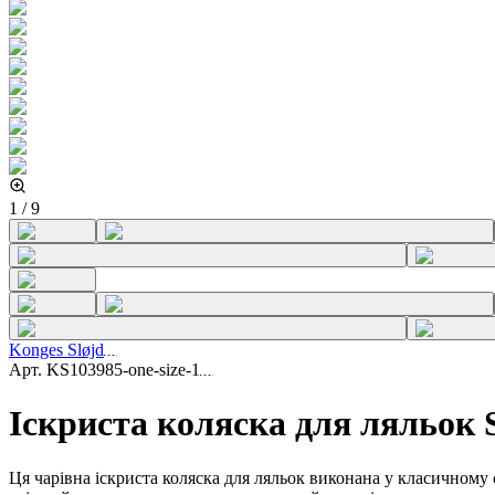
1
/
9
Konges Sløjd
Арт.
KS103985-one-size-1
Іскриста коляска для ляльок 
Ця чарівна іскриста коляска для ляльок виконана у класичному 