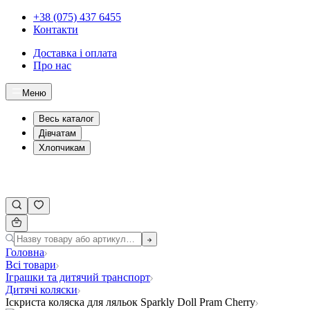
+38 (075) 437 6455
Контакти
Доставка і оплата
Про нас
Меню
Весь каталог
Дівчатам
Хлопчикам
Головна
Всі товари
Іграшки та дитячий транспорт
Дитячі коляски
Іскриста коляска для ляльок Sparkly Doll Pram Cherry