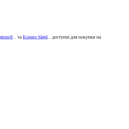
ottons®
та
Konges Sløjd
доступні для покупки на