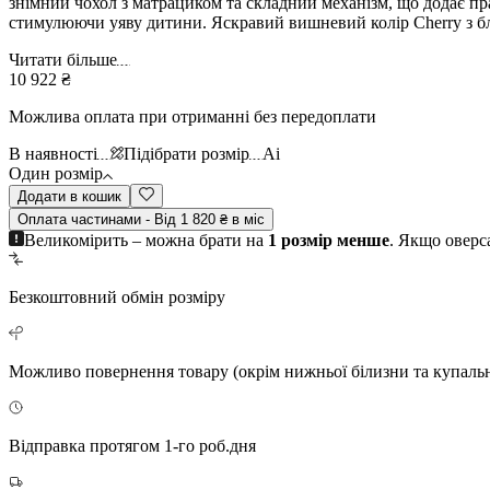
знімний чохол з матрациком та складний механізм, що додає прак
стимулюючи уяву дитини. Яскравий вишневий колір Cherry з бл
Читати більше
10 922 ₴
Можлива оплата при отриманні без передоплати
В наявності
Підібрати розмір
Ai
Один розмір
Додати в кошик
Оплата частинами - Від 1 820 ₴ в міс
Великомірить – можна брати на
1 розмір менше
. Якщо оверс
Безкоштовний
обмін розміру
Можливо повернення
товару (окрім нижньої білизни та купаль
Відправка протягом 1-го роб.дня