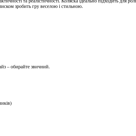
тичності та реалістичності. Коляска ідеально підходить для роль
иском зробить гру веселою і стильною.
айз – обирайте звичний.
ників)