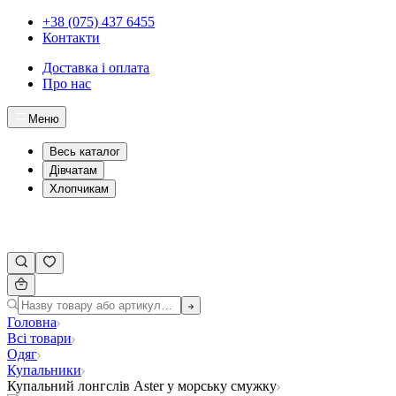
+38 (075) 437 6455
Контакти
Доставка і оплата
Про нас
Меню
Весь каталог
Дівчатам
Хлопчикам
Головна
Всі товари
Одяг
Купальники
Купальний лонгслів Aster у морську смужку