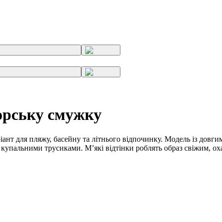
морську смужку
т для пляжу, басейну та літнього відпочинку. Модель із довгим 
купальними трусиками. М’які відтінки роблять образ свіжим, ох