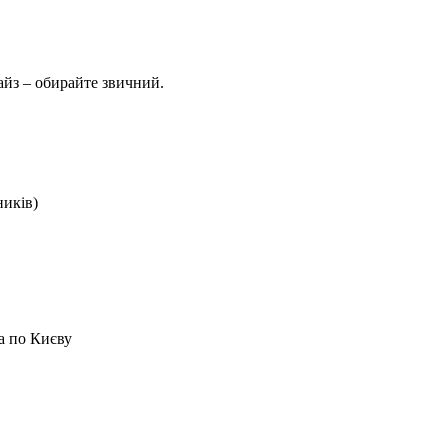
айз – обирайте звичний.
ників)
а по Києву