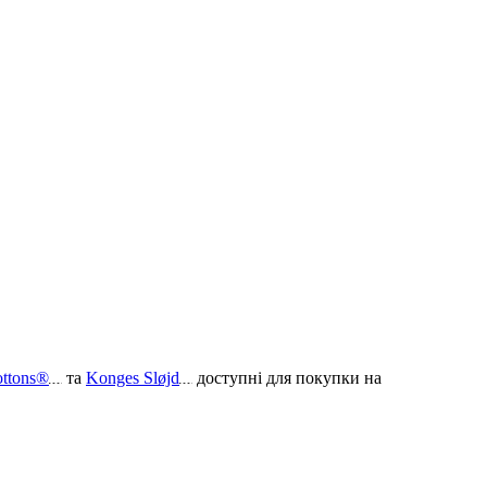
ottons®
та
Konges Sløjd
доступні для покупки на