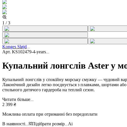
1
/
3
Konges Sløjd
Арт.
KS102479-4-years
Купальний лонгслів Aster у 
Купальний лонгслів у спокійну морську смужку — чудовий варіан
Лаконічний дизайн легко поєднується з плавками, шортами або 
стильного дитячого гардероба на теплий сезон.
Читати більше
2 399 ₴
Можлива оплата при отриманні без передоплати
В наявності
Підібрати розмір
Ai