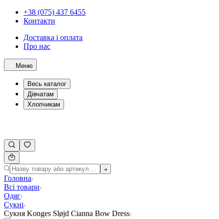
+38 (075) 437 6455
Контакти
Доставка і оплата
Про нас
Меню
Весь каталог
Дівчатам
Хлопчикам
Головна
Всі товари
Одяг
Сукні
Сукня Konges Sløjd Сianna Bow Dress