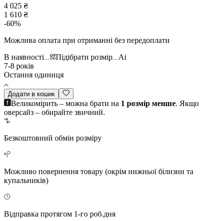
4 025 ₴
1 610 ₴
-
60
%
Можлива оплата при отриманні без передоплати
В наявності
Підібрати розмір
Ai
7-8 років
Остання одиниця
Додати в кошик
Великомірить – можна брати на
1 розмір менше
. Якщо
оверсайз – обирайте звичний.
Безкоштовний
обмін розміру
Можливо повернення
товару (окрім нижньої білизни та
купальників)
Відправка протягом 1-го роб.дня