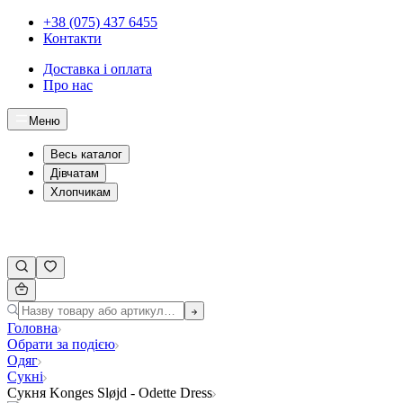
+38 (075) 437 6455
Контакти
Доставка і оплата
Про нас
Меню
Весь каталог
Дівчатам
Хлопчикам
Головна
Обрати за подією
Одяг
Сукні
Сукня Konges Sløjd - Odette Dress