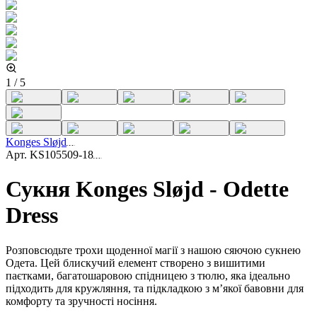
1
/
5
Konges Sløjd
Арт.
KS105509-18
Сукня Konges Sløjd - Odette
Dress
Розповсюдьте трохи щоденної магії з нашою сяючою сукнею
Одета. Цей блискучий елемент створено з вишитими
паєтками, багатошаровою спідницею з тюлю, яка ідеально
підходить для кружляння, та підкладкою з м’якої бавовни для
комфорту та зручності носіння.