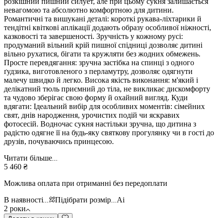
розкішний пишний силует, але при цьому сукня залишається
невагомою та абсолютно комфортною для дитини.
Романтичні та вишукані деталі: короткі рукава-ліхтарики й
тендітні квіткові аплікації додають образу особливої ніжності,
казковості та завершеності. Зручність у кожному русі:
продуманий вільний крій пишної спідниці дозволяє дитині
вільно рухатися, бігати та кружляти без жодних обмежень.
Просте перевдягання: зручна застібка на спинці з одного
ґудзика, виготовленого з перламутру, дозволяє одягнути
малечу швидко й легко. Висока якість виконання: м'який і
делікатний тюль приємний до тіла, не викликає дискомфорту
та чудово зберігає свою форму й охайний вигляд. Куди
вдягати: Ідеальний вибір для особливих моментів: сімейних
свят, днів народження, урочистих подій чи яскравих
фотосесій. Водночас сукня настільки зручна, що дитина з
радістю одягне її на будь-яку святкову прогулянку чи в гості до
друзів, почуваючись принцесою.
Читати більше
5 460 ₴
Можлива оплата при отриманні без передоплати
В наявності
Підібрати розмір
Ai
2 роки