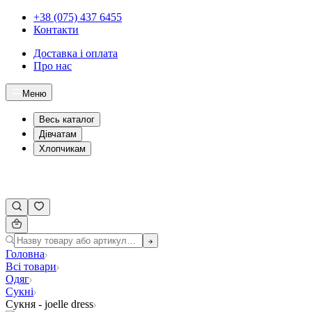
+38 (075) 437 6455
Контакти
Доставка і оплата
Про нас
Меню
Весь каталог
Дівчатам
Хлопчикам
Головна
Всі товари
Одяг
Сукні
Сукня - joelle dress