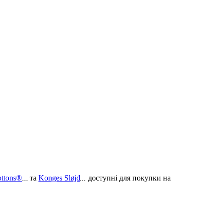
ottons®
та
Konges Sløjd
доступні для покупки на