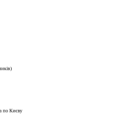
ників)
а по Києву