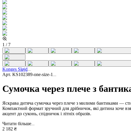
1
/
7
Konges Sløjd
Арт.
KS102389-one-size-1
Сумочка через плече з банти
Яскрава дитяча сумочка через плече з милими бантиками — сти
Компактний формат зручний для дрібничок, які дитина хоче взят
акцент до суконь, спідничок і літніх образів.
Читати більше
2 182 ₴