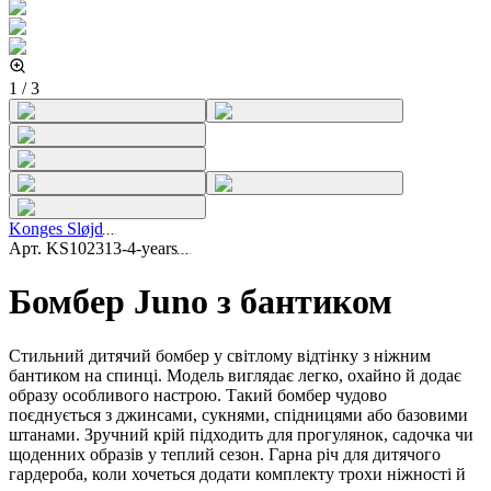
1
/
3
Konges Sløjd
Арт.
KS102313-4-years
Бомбер Juno з бантиком
Стильний дитячий бомбер у світлому відтінку з ніжним
бантиком на спинці. Модель виглядає легко, охайно й додає
образу особливого настрою. Такий бомбер чудово
поєднується з джинсами, сукнями, спідницями або базовими
штанами. Зручний крій підходить для прогулянок, садочка чи
щоденних образів у теплий сезон. Гарна річ для дитячого
гардероба, коли хочеться додати комплекту трохи ніжності й