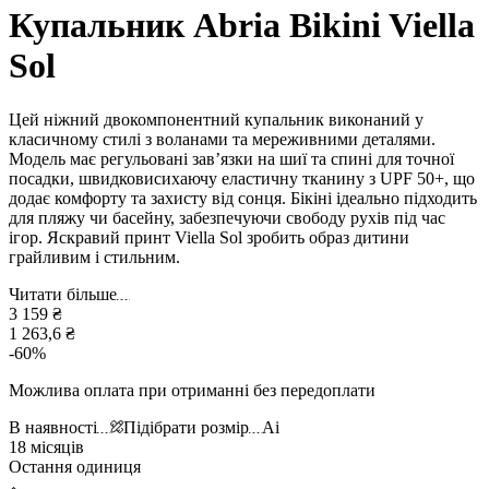
Купальник Abria Bikini Viella
Sol
Цей ніжний двокомпонентний купальник виконаний у
класичному стилі з воланами та мереживними деталями.
Модель має регульовані зав’язки на шиї та спині для точної
посадки, швидковисихаючу еластичну тканину з UPF 50+, що
додає комфорту та захисту від сонця. Бікіні ідеально підходить
для пляжу чи басейну, забезпечуючи свободу рухів під час
ігор. Яскравий принт Viella Sol зробить образ дитини
грайливим і стильним.
Читати більше
3 159 ₴
1 263,6 ₴
-
60
%
Можлива оплата при отриманні без передоплати
В наявності
Підібрати розмір
Ai
18 місяців
Остання одиниця