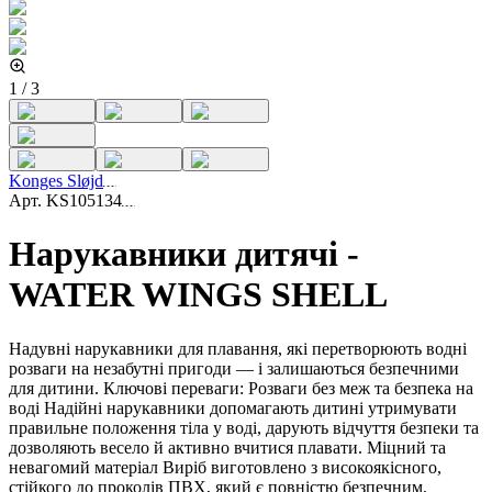
1
/
3
Konges Sløjd
Арт.
KS105134
Нарукавники дитячі -
WATER WINGS SHELL
Надувні нарукавники для плавання, які перетворюють водні
розваги на незабутні пригоди — і залишаються безпечними
для дитини. Ключові переваги: Розваги без меж та безпека на
воді Надійні нарукавники допомагають дитині утримувати
правильне положення тіла у воді, дарують відчуття безпеки та
дозволяють весело й активно вчитися плавати. Міцний та
невагомий матеріал Виріб виготовлено з високоякісного,
стійкого до проколів ПВХ, який є повністю безпечним,