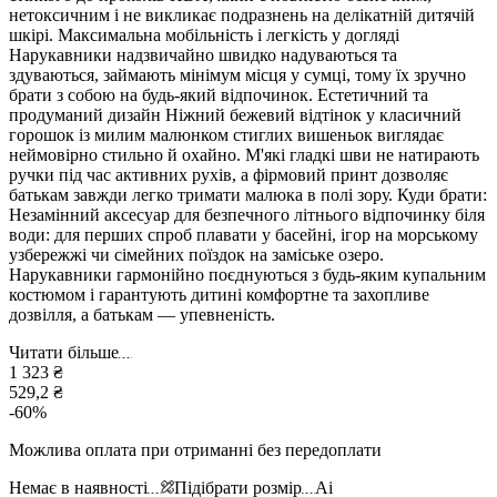
нетоксичним і не викликає подразнень на делікатній дитячій
шкірі. Максимальна мобільність і легкість у догляді
Нарукавники надзвичайно швидко надуваються та
здуваються, займають мінімум місця у сумці, тому їх зручно
брати з собою на будь-який відпочинок. Естетичний та
продуманий дизайн Ніжний бежевий відтінок у класичний
горошок із милим малюнком стиглих вишеньок виглядає
неймовірно стильно й охайно. М'які гладкі шви не натирають
ручки під час активних рухів, а фірмовий принт дозволяє
батькам завжди легко тримати малюка в полі зору. Куди брати:
Незамінний аксесуар для безпечного літнього відпочинку біля
води: для перших спроб плавати у басейні, ігор на морському
узбережжі чи сімейних поїздок на заміське озеро.
Нарукавники гармонійно поєднуються з будь-яким купальним
костюмом і гарантують дитині комфортне та захопливе
дозвілля, а батькам — упевненість.
Читати більше
1 323 ₴
529,2 ₴
-
60
%
Можлива оплата при отриманні без передоплати
Немає в наявності
Підібрати розмір
Ai