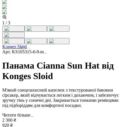
1
/
3
Konges Sløjd
Арт.
KS105315-6-9-m
Панама Cianna Sun Hat від
Konges Sloid
М'який сонцезахисний капелюх з текстурованої бавовни
сірсакер, який відчувається легким і дихаючим, і забезпечує
зручну тінь у сонячні дні. Закривається тонкими ремінцями
під підборіддям для комфортної посадки.
Читати більше
2 300 ₴
920 ₴