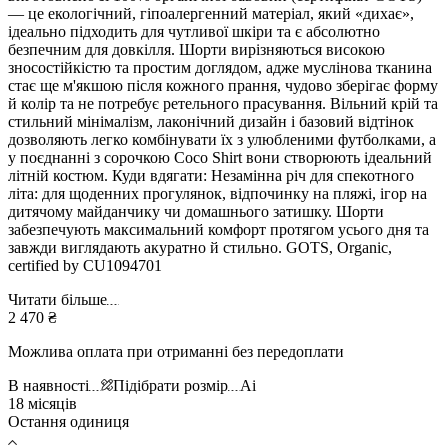
— це екологічний, гіпоалергенний матеріал, який «дихає»,
ідеально підходить для чутливої шкіри та є абсолютно
безпечним для довкілля. Шорти вирізняються високою
зносостійкістю та простим доглядом, адже муслінова тканина
стає ще м'якшою після кожного прання, чудово зберігає форму
й колір та не потребує ретельного прасування. Вільний крій та
стильний мінімалізм, лаконічний дизайн і базовий відтінок
дозволяють легко комбінувати їх з улюбленими футболками, а
у поєднанні з сорочкою Coco Shirt вони створюють ідеальний
літній костюм. Куди вдягати: Незамінна річ для спекотного
літа: для щоденних прогулянок, відпочинку на пляжі, ігор на
дитячому майданчику чи домашнього затишку. Шорти
забезпечують максимальний комфорт протягом усього дня та
завжди виглядають акуратно й стильно. GOTS, Organic,
certified by CU1094701
Читати більше
2 470 ₴
Можлива оплата при отриманні без передоплати
В наявності
Підібрати розмір
Ai
18 місяців
Остання одиниця