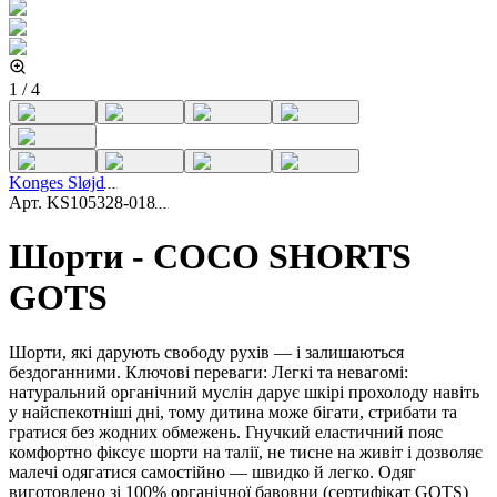
1
/
4
Konges Sløjd
Арт.
KS105328-018
Шорти - COCO SHORTS
GOTS
Шорти, які дарують свободу рухів — і залишаються
бездоганними. Ключові переваги: Легкі та невагомі:
натуральний органічний муслін дарує шкірі прохолоду навіть
у найспекотніші дні, тому дитина може бігати, стрибати та
гратися без жодних обмежень. Гнучкий еластичний пояс
комфортно фіксує шорти на талії, не тисне на живіт і дозволяє
малечі одягатися самостійно — швидко й легко. Одяг
виготовлено зі 100% органічної бавовни (сертифікат GOTS)