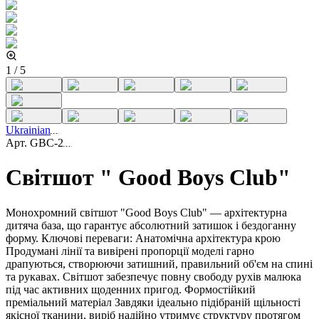
1
/
5
Ukrainian
Арт.
GBC-2
Світшот " Good Boys Club"
Монохромний світшот "Good Boys Club" — архітектурна
дитяча база, що гарантує абсолютний затишок і бездоганну
форму. Ключові переваги: Анатомічна архітектура крою
Продумані лінії та вивірені пропорції моделі гарно
драпуються, створюючи затишний, правильний об'єм на спині
та рукавах. Світшот забезпечує повну свободу рухів малюка
під час активних щоденних пригод. Формостійкий
преміальний матеріал Завдяки ідеально підібраній щільності
якісної тканини, виріб надійно утримує структуру протягом