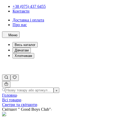
+38 (075) 437 6455
Контакти
Доставка і оплата
Про нас
Меню
Весь каталог
Дівчатам
Хлопчикам
Головна
Всі товари
Светри та світшоти
Світшот " Good Boys Club"