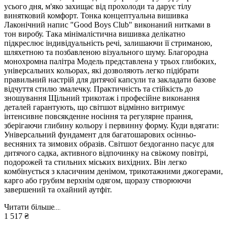
усього дня, м'яко захищає від прохолоди та дарує тілу
винятковий комфорт. Тонка концептуальна вишивка
Лаконічний напис "Good Boys Club" виконаний нитками в
тон виробу. Така мінімалістична вишивка делікатно
підкреслює індивідуальність речі, залишаючи її стриманою,
шляхетною та позбавленою візуального шуму. Благородна
монохромна палітра Модель представлена у трьох глибоких,
універсальних кольорах, які дозволяють легко підібрати
правильний настрій для дитячої капсули та закладати базове
відчуття стилю змалечку. Практичність та стійкість до
зношування Щільний трикотаж і професійне виконання
деталей гарантують, що світшот відмінно витримує
інтенсивне повсякденне носіння та регулярне прання,
зберігаючи глибину кольору і первинну форму. Куди вдягати:
Універсальний фундамент для багатошарових осінньо-
весняних та зимових образів. Світшот бездоганно пасує для
дитячого садка, активного відпочинку на свіжому повітрі,
подорожей та стильних міських вихідних. Він легко
комбінується з класичним денімом, трикотажними джогерами,
карго або грубим верхнім одягом, щоразу створюючи
завершений та охайний аутфіт.
Читати більше
1 517 ₴