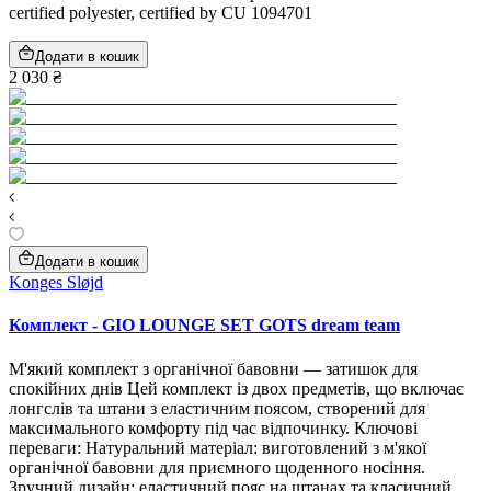
certified polyester, certified by CU 1094701
Додати в кошик
2 030 ₴
Додати в кошик
Konges Sløjd
Комплект - GIO LOUNGE SET GOTS dream team
М'який комплект з органічної бавовни — затишок для
спокійних днів Цей комплект із двох предметів, що включає
лонгслів та штани з еластичним поясом, створений для
максимального комфорту під час відпочинку. Ключові
переваги: Натуральний матеріал: виготовлений з м'якої
органічної бавовни для приємного щоденного носіння.
Зручний дизайн: еластичний пояс на штанах та класичний