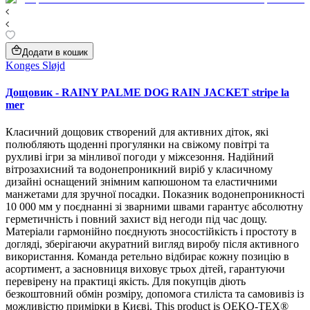
Додати в кошик
Konges Sløjd
Дощовик - RAINY PALME DOG RAIN JACKET stripe la
mer
Класичний дощовик створений для активних діток, які
полюбляють щоденні прогулянки на свіжому повітрі та
рухливі ігри за мінливої погоди у міжсезоння. Надійний
вітрозахисний та водонепроникний виріб у класичному
дизайні оснащений знімним капюшоном та еластичними
манжетами для зручної посадки. Показник водонепроникності
10 000 мм у поєднанні зі зварними швами гарантує абсолютну
герметичність і повний захист від негоди під час дощу.
Матеріали гармонійно поєднують зносостійкість і простоту в
догляді, зберігаючи акуратний вигляд виробу після активного
використання. Команда ретельно відбирає кожну позицію в
асортимент, а засновниця виховує трьох дітей, гарантуючи
перевірену на практиці якість. Для покупців діють
безкоштовний обмін розміру, допомога стиліста та самовивіз із
можливістю примірки в Києві. This product is OEKO-TEX®