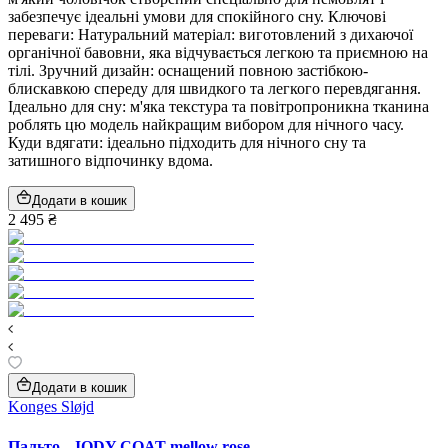
забезпечує ідеальні умови для спокійного сну. Ключові
переваги: Натуральний матеріал: виготовлений з дихаючої
органічної бавовни, яка відчувається легкою та приємною на
тілі. Зручний дизайн: оснащений повною застібкою-
блискавкою спереду для швидкого та легкого перевдягання.
Ідеально для сну: м'яка текстура та повітропроникна тканина
роблять цю модель найкращим вибором для нічного часу.
Куди вдягати: ідеально підходить для нічного сну та
затишного відпочинку вдома.
Додати в кошик
2 495 ₴
Додати в кошик
Konges Sløjd
Пальто - JODY COAT mellow rose