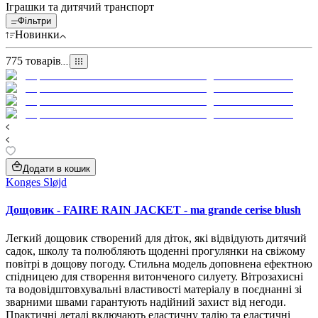
Іграшки та дитячий транспорт
Фільтри
Новинки
775
товарів
Додати в кошик
Konges Sløjd
Дощовик - FAIRE RAIN JACKET - ma grande cerise blush
Легкий дощовик створений для діток, які відвідують дитячий
садок, школу та полюбляють щоденні прогулянки на свіжому
повітрі в дощову погоду. Стильна модель доповнена ефектною
спідницею для створення витонченого силуету. Вітрозахисні
та водовідштовхувальні властивості матеріалу в поєднанні зі
зварними швами гарантують надійний захист від негоди.
Практичні деталі включають еластичну талію та еластичні