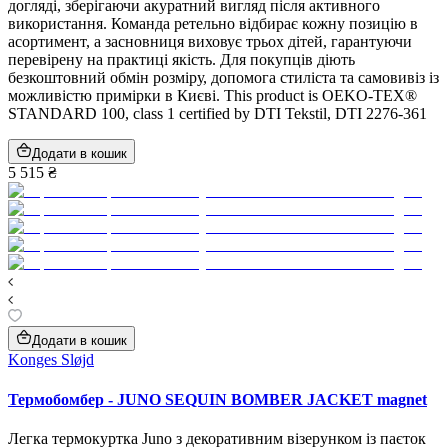
догляді, зберігаючи акуратний вигляд після активного
використання. Команда ретельно відбирає кожну позицію в
асортимент, а засновниця виховує трьох дітей, гарантуючи
перевірену на практиці якість. Для покупців діють
безкоштовний обмін розміру, допомога стиліста та самовивіз із
можливістю примірки в Києві. This product is OEKO-TEX®
STANDARD 100, class 1 certified by DTI Tekstil, DTI 2276-361
Додати в кошик
5 515 ₴
Додати в кошик
Konges Sløjd
Термобомбер - JUNO SEQUIN BOMBER JACKET magnet
Легка термокуртка Juno з декоративним візерунком із паєток