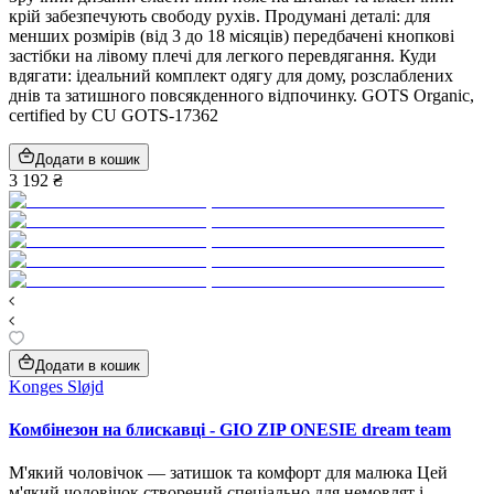
крій забезпечують свободу рухів. Продумані деталі: для
менших розмірів (від 3 до 18 місяців) передбачені кнопкові
застібки на лівому плечі для легкого перевдягання. Куди
вдягати: ідеальний комплект одягу для дому, розслаблених
днів та затишного повсякденного відпочинку. GOTS Organic,
certified by CU GOTS-17362
Додати в кошик
3 192 ₴
Додати в кошик
Konges Sløjd
Комбінезон на блискавці - GIO ZIP ONESIE dream team
М'який чоловічок — затишок та комфорт для малюка Цей
м'який чоловічок створений спеціально для немовлят і