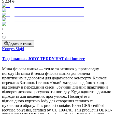
5 224 ₴
Додати в кошик
Konges Sløjd
Тедді шапка - JODY TEDDY HAT dot lumiere
М'яка флісова шапка — тепло та затишок у прохолодну
погоду Ця м'яка й тепла флісова шапка доповнена
практичним відворотом для додаткового комфорту. Ключові
переваги: Затишок і тепло: м'який матеріал надійно захищає
від холоду в перехідний сезон. Зручний дизайн: практичний
відворот дозволяє регулювати посадку. Куди вдягати: ідеально
підходить для щоденних прогулянок. Поєднуйте з
відповідною курткою Jody для створення теплого та
пухнастого образу. This product contains 100% GRS-certified
recycled polyester, certified by CU 1094701 This product is OEKO-