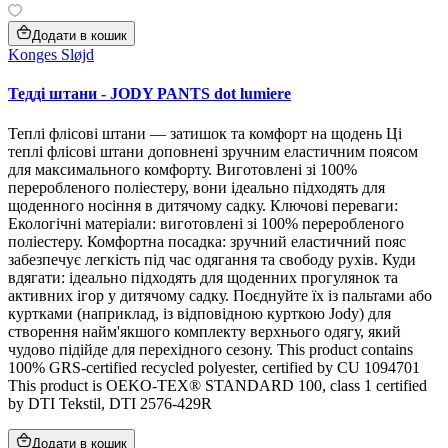
Додати в кошик
Konges Sløjd
Тедді штани - JODY PANTS dot lumiere
Теплі флісові штани — затишок та комфорт на щодень Ці
теплі флісові штани доповнені зручним еластичним поясом
для максимального комфорту. Виготовлені зі 100%
переробленого поліестеру, вони ідеально підходять для
щоденного носіння в дитячому садку. Ключові переваги:
Екологічні матеріали: виготовлені зі 100% переробленого
поліестеру. Комфортна посадка: зручний еластичний пояс
забезпечує легкість під час одягання та свободу рухів. Куди
вдягати: ідеально підходять для щоденних прогулянок та
активних ігор у дитячому садку. Поєднуйте їх із пальтами або
куртками (наприклад, із відповідною курткою Jody) для
створення найм'якшого комплекту верхнього одягу, який
чудово підійде для перехідного сезону. This product contains
100% GRS-certified recycled polyester, certified by CU 1094701
This product is OEKO-TEX® STANDARD 100, class 1 certified
by DTI Tekstil, DTI 2576-429R
Додати в кошик