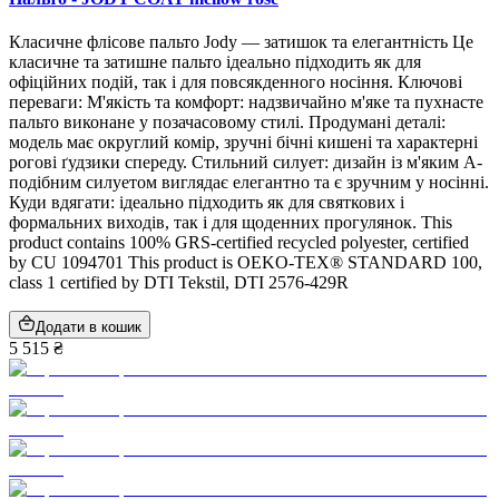
Класичне флісове пальто Jody — затишок та елегантність Це
класичне та затишне пальто ідеально підходить як для
офіційних подій, так і для повсякденного носіння. Ключові
переваги: М'якість та комфорт: надзвичайно м'яке та пухнасте
пальто виконане у позачасовому стилі. Продумані деталі:
модель має округлий комір, зручні бічні кишені та характерні
рогові ґудзики спереду. Стильний силует: дизайн із м'яким А-
подібним силуетом виглядає елегантно та є зручним у носінні.
Куди вдягати: ідеально підходить як для святкових і
формальних виходів, так і для щоденних прогулянок. This
product contains 100% GRS-certified recycled polyester, certified
by CU 1094701 This product is OEKO-TEX® STANDARD 100,
class 1 certified by DTI Tekstil, DTI 2576-429R
Додати в кошик
5 515 ₴