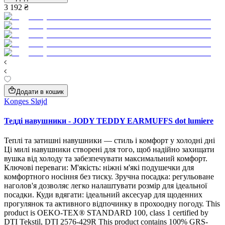
3 192 ₴
Додати в кошик
Konges Sløjd
Тедді навушники - JODY TEDDY EARMUFFS dot lumiere
Теплі та затишні навушники — стиль і комфорт у холодні дні
Ці милі навушники створені для того, щоб надійно захищати
вушка від холоду та забезпечувати максимальний комфорт.
Ключові переваги: М'якість: ніжні м'які подушечки для
комфортного носіння без тиску. Зручна посадка: регульоване
наголов'я дозволяє легко налаштувати розмір для ідеальної
посадки. Куди вдягати: ідеальний аксесуар для щоденних
прогулянок та активного відпочинку в прохоодну погоду. This
product is OEKO-TEX® STANDARD 100, class 1 certified by
DTI Tekstil, DTI 2576-429R This product contains 100% GRS-