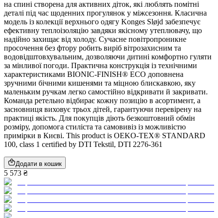
на спині створена для активних діток, які люблять помітні
деталі під час щоденних прогулянок у міжсезоння. Класична
модель із колекції верхнього одягу Konges Sløjd забезпечує
ефективну теплоізоляцію завдяки якісному утеплювачу, що
надійно захищає від холоду. Сучасне повітропроникне
просочення без фтору робить виріб вітрозахисним та
водовідштовхувальним, дозволяючи дитині комфортно гуляти
за мінливої погоди. Практична конструкція із технічними
характеристиками BIONIC-FINISH® ECO доповнена
зручними бічними кишенями та міцною блискавкою, яку
маленьким ручкам легко самостійно відкривати й закривати.
Команда ретельно відбирає кожну позицію в асортимент, а
засновниця виховує трьох дітей, гарантуючи перевірену на
практиці якість. Для покупців діють безкоштовний обмін
розміру, допомога стиліста та самовивіз із можливістю
примірки в Києві. This product is OEKO-TEX® STANDARD
100, class 1 certified by DTI Tekstil, DTI 2276-361
Додати в кошик
5 573 ₴