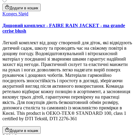
Додати в кошик
Konges Sløjd
Дощовий комплект - FAIRE RAIN JACKET - ma grande
cerise blush
Легкий комплект від дощу створений для діток, які відвідують
дитячий садок, школу та проводять час на свіжому повітрі в
дощову погоду. Водовідштовхувальний і вітрозахисний
матеріал у поєднанні зі зварними швами гарантує надійний
захист від негоди. Практичний силует та еластичні манжети
на руках і ногах дозволяють легко надягати виріб поверх
рукавичок і дощових чоботів. Матеріали гармонійно
поєднують зносостійкість і простоту в догляді, зберігаючи
акуратний вигляд після активного використання. Команда
ретельно відбирає кожну позицію в асортимент, а засновниця
виховує трьох дітей, гарантуючи перевірену на практиці
якість. Для покупців діють безкоштовний обмін розміру,
допомога стиліста та самовивіз із можливістю примірки в
Києві. This product is OEKO-TEX® STANDARD 100, class 1
certified by DTI Tekstil, DTI 2276-361
Додати в кошик