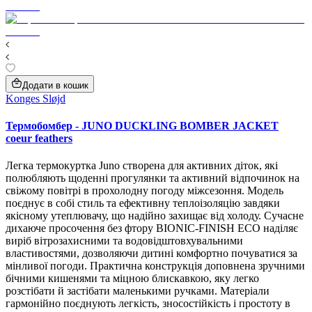
Додати в кошик
Konges Sløjd
Термобомбер - JUNO DUCKLING BOMBER JACKET
coeur feathers
Легка термокуртка Juno створена для активних діток, які
полюбляють щоденні прогулянки та активний відпочинок на
свіжому повітрі в прохолодну погоду міжсезоння. Модель
поєднує в собі стиль та ефективну теплоізоляцію завдяки
якісному утеплювачу, що надійно захищає від холоду. Сучасне
дихаюче просочення без фтору BIONIC-FINISH ECO наділяє
виріб вітрозахисними та водовідштовхувальними
властивостями, дозволяючи дитині комфортно почуватися за
мінливої погоди. Практична конструкція доповнена зручними
бічними кишенями та міцною блискавкою, яку легко
розстібати й застібати маленькими ручками. Матеріали
гармонійно поєднують легкість, зносостійкість і простоту в