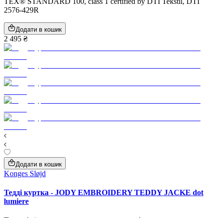
TEX® STANDARD 100, class 1 certified by DTI Tekstil, DTI
2576-429R
Додати в кошик
2 495 ₴
Додати в кошик
Konges Sløjd
Тедді куртка - JODY EMBROIDERY TEDDY JACKE dot
lumiere