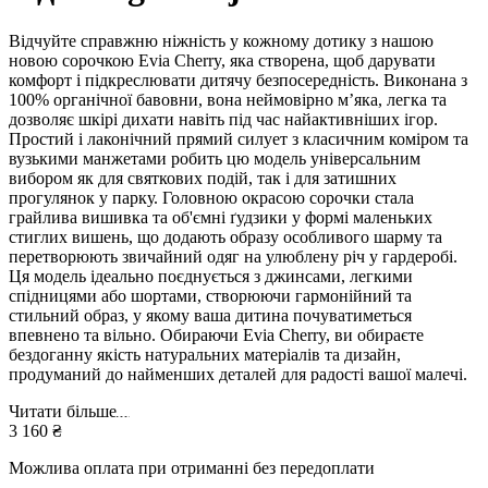
Відчуйте справжню ніжність у кожному дотику з нашою
новою сорочкою Evia Cherry, яка створена, щоб дарувати
комфорт і підкреслювати дитячу безпосередність. Виконана з
100% органічної бавовни, вона неймовірно м’яка, легка та
дозволяє шкірі дихати навіть під час найактивніших ігор.
Простий і лаконічний прямий силует з класичним коміром та
вузькими манжетами робить цю модель універсальним
вибором як для святкових подій, так і для затишних
прогулянок у парку. Головною окрасою сорочки стала
грайлива вишивка та об'ємні ґудзики у формі маленьких
стиглих вишень, що додають образу особливого шарму та
перетворюють звичайний одяг на улюблену річ у гардеробі.
Ця модель ідеально поєднується з джинсами, легкими
спідницями або шортами, створюючи гармонійний та
стильний образ, у якому ваша дитина почуватиметься
впевнено та вільно. Обираючи Evia Cherry, ви обираєте
бездоганну якість натуральних матеріалів та дизайн,
продуманий до найменших деталей для радості вашої малечі.
Читати більше
3 160 ₴
Можлива оплата при отриманні без передоплати