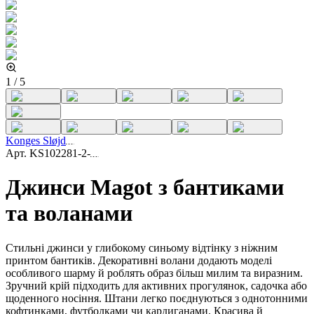
1
/
5
Konges Sløjd
Арт.
KS102281-2-
Джинси Magot з бантиками
та воланами
Стильні джинси у глибокому синьому відтінку з ніжним
принтом бантиків. Декоративні волани додають моделі
особливого шарму й роблять образ більш милим та виразним.
Зручний крій підходить для активних прогулянок, садочка або
щоденного носіння. Штани легко поєднуються з однотонними
кофтинками, футболками чи кардиганами. Красива й