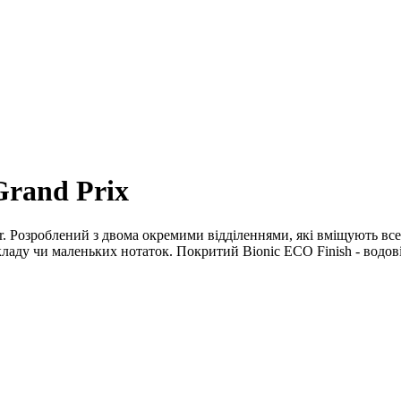
Grand Prix
 Розроблений з двома окремими відділеннями, які вміщують все: 
аду чи маленьких нотаток. Покритий Bionic ECO Finish - водові