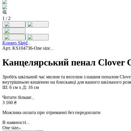
1
/
2
Konges Sløjd
Арт.
KS104736-One size
Канцелярський пенал Clover 
Зробіть шкільний час милим та веселим з нашим пеналом Clover.
внутрішньою кишенею на блискавці для вашого шкільного розкл
Ш: 6 см x Д: 16 см
Читати більше
3 160 ₴
Можлива оплата при отриманні без передоплати
В наявності
One size