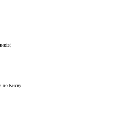
ників)
а по Києву