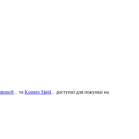
ottons®
та
Konges Sløjd
доступні для покупки на