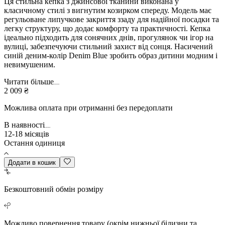
Ця стильна кепка з джинсової тканини виконана у
класичному стилі з вигнутим козирком спереду. Модель має
регульоване липучкове закриття ззаду для надійної посадки та
легку структуру, що додає комфорту та практичності. Кепка
ідеально підходить для сонячних днів, прогулянок чи ігор на
вулиці, забезпечуючи стильний захист від сонця. Насичений
синій деним-колір Denim Blue зробить образ дитини модним і
невимушеним.
Читати більше
2 009 ₴
Можлива оплата при отриманні без передоплати
В наявності
12-18 місяців
Остання одиниця
Додати в кошик
Безкоштовний
обмін розміру
Можливо повернення
товару (окрім нижньої білизни та