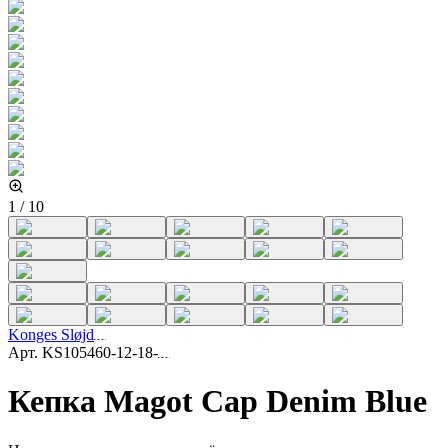
1
/
10
Konges Sløjd
Арт.
KS105460-12-18-
Кепка Magot Cap Denim Blue