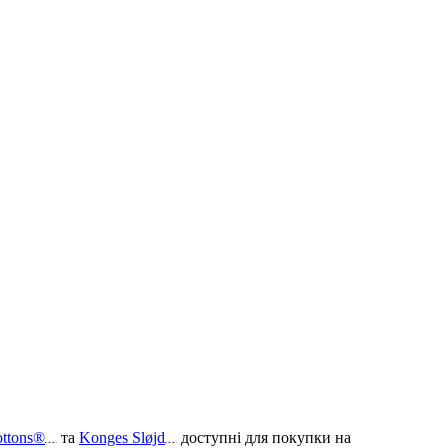
ottons®
та
Konges Sløjd
доступні для покупки на