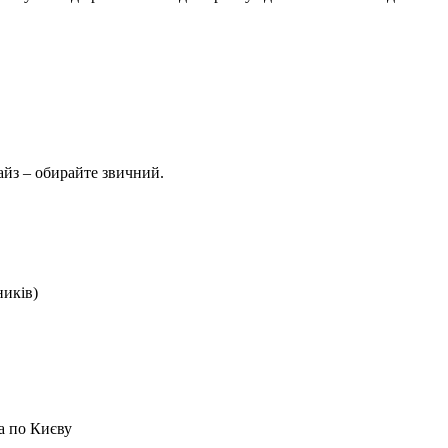
айз – обирайте звичний.
ників)
а по Києву