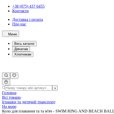
+38 (075) 437 6455
Контакти
Доставка і оплата
Про нас
Меню
Весь каталог
Дівчатам
Хлопчикам
Головна
Всі товари
Іграшки та дитячий транспорт
На море
Коло для плавання та та м'яч - SWIM RING AND BEACH BAL