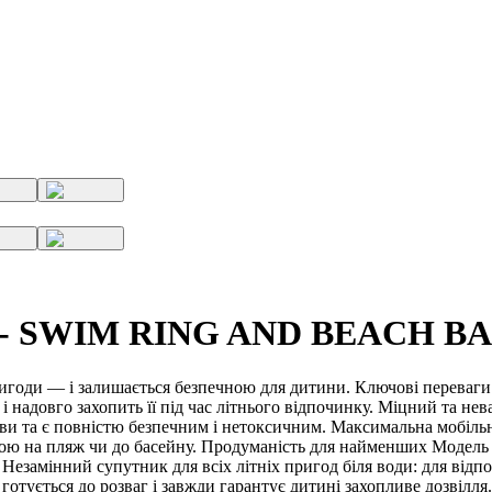
яч - SWIM RING AND BEACH B
игоди — і залишається безпечною для дитини. Ключові переваги: 
й і надовго захопить її під час літнього відпочинку. Міцний та н
и та є повністю безпечним і нетоксичним. Максимальна мобільні
обою на пляж чи до басейну. Продуманість для найменших Модель п
 Незамінний супутник для всіх літніх пригод біля води: для відп
 готується до розваг і завжди гарантує дитині захопливе дозвілля