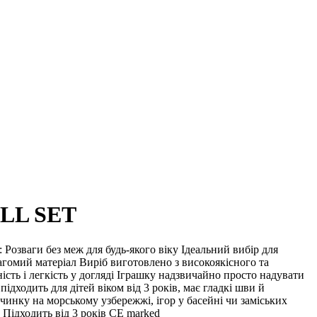
ALL SET
Розваги без меж для будь-якого віку Ідеальний вибір для
евагомий матеріал Виріб виготовлено з високоякісного та
сть і легкість у догляді Іграшку надзвичайно просто надувати
ідходить для дітей віком від 3 років, має гладкі шви й
очинку на морському узбережжі, ігор у басейні чи заміських
. Підходить від 3 років CE marked