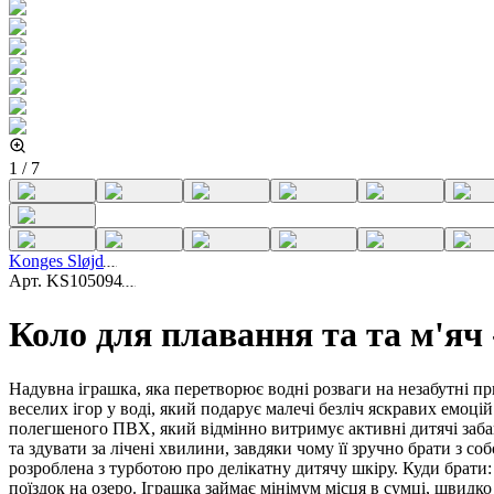
1
/
7
Konges Sløjd
Арт.
KS105094
Коло для плавання та та м'
Надувна іграшка, яка перетворює водні розваги на незабутні пр
веселих ігор у воді, який подарує малечі безліч яскравих емоці
полегшеного ПВХ, який відмінно витримує активні дитячі забав
та здувати за лічені хвилини, завдяки чому її зручно брати з с
розроблена з турботою про делікатну дитячу шкіру. Куди брати:
поїздок на озеро. Іграшка займає мінімум місця в сумці, швидко