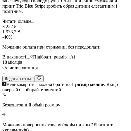
забезпечуючи свободу рухів. Стильний синій смужковий
принт Trio Bleu Stripe зробить образ дитини елегантним і
помітним.
Читати більше
3 222 ₴
1 933,2 ₴
-
40
%
Можлива оплата при отриманні без передоплати
В наявності
Підібрати розмір
Ai
18 місяців
Остання одиниця
Додати в кошик
Великомірить – можна брати на
1 розмір менше
. Якщо
оверсайз – обирайте звичний.
Безкоштовний
обмін розміру
Можливо повернення
товару (окрім нижньої білизни та
купальників)