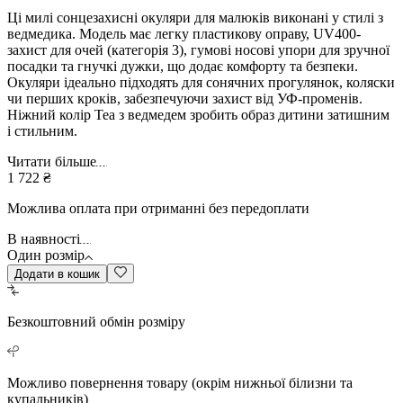
Ці милі сонцезахисні окуляри для малюків виконані у стилі з
ведмедика. Модель має легку пластикову оправу, UV400-
захист для очей (категорія 3), гумові носові упори для зручної
посадки та гнучкі дужки, що додає комфорту та безпеки.
Окуляри ідеально підходять для сонячних прогулянок, коляски
чи перших кроків, забезпечуючи захист від УФ-променів.
Ніжний колір Tea з ведмедем зробить образ дитини затишним
і стильним.
Читати більше
1 722 ₴
Можлива оплата при отриманні без передоплати
В наявності
Один розмір
Додати в кошик
Безкоштовний
обмін розміру
Можливо повернення
товару (окрім нижньої білизни та
купальників)