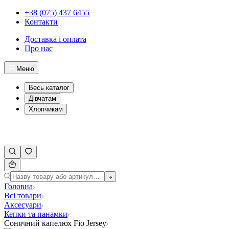
+38 (075) 437 6455
Контакти
Доставка і оплата
Про нас
Меню
Весь каталог
Дівчатам
Хлопчикам
Головна
Всі товари
Аксесуари
Кепки та панамки
Сонячний капелюх Fio Jersey