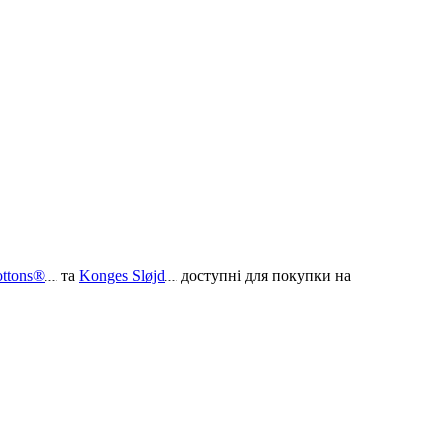
ottons®
та
Konges Sløjd
доступні для покупки на