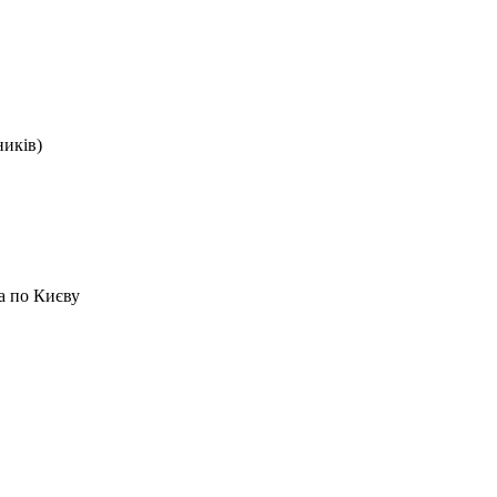
ників)
а по Києву