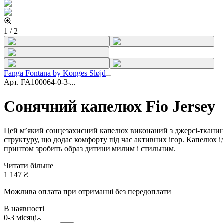
1
/
2
Fanga Fontana by Konges Sløjd
Арт.
FA100064-0-3-
Сонячний капелюх Fio Jersey
Цей м’який сонцезахисний капелюх виконаний з джерсі-тканини 
структуру, що додає комфорту під час активних ігор. Капелюх ід
принтом зробить образ дитини милим і стильним.
Читати більше
1 147 ₴
Можлива оплата при отриманні без передоплати
В наявності
0-3 місяці