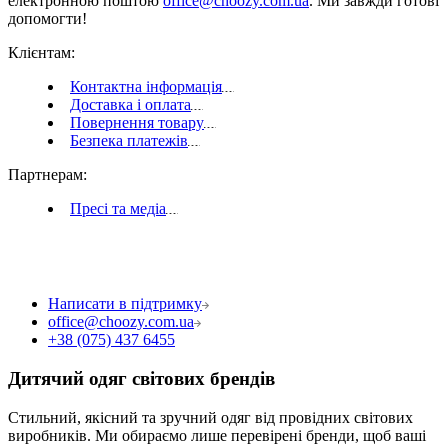
електронною поштою
office@choozy.com.ua
. Ми завжди готові
допомогти!
Клієнтам
:
Контактна інформація
Доставка і оплата
Повернення товару
Безпека платежів
Партнерам
:
Пресі та медіа
Написати в підтримку
office@choozy.com.ua
+38 (075) 437 6455
Дитячий одяг світових брендів
Стильний, якісний та зручний одяг від провідних світових
виробників. Ми обираємо лише перевірені бренди, щоб ваші